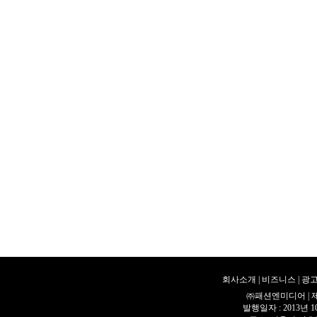
회사소개
|
비즈니스
|
광고
㈜패션엔미디어 | 제호 
발행일자 : 2013년 