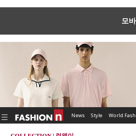
모바
News
Style
World Fash
COLLECTION | 런웨이