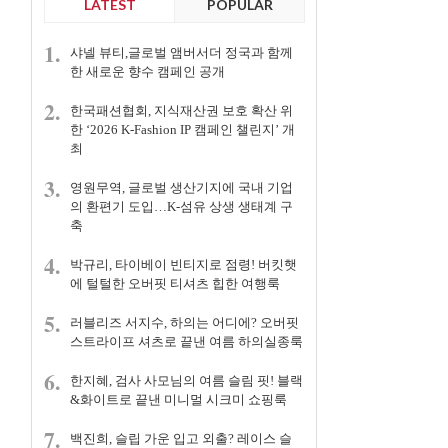
LATEST
POPULAR
1.
샤넬 뷰티,글로벌 앰버서더 정국과 함께
한 새로운 향수 캠페인 공개
2.
한국패션협회, 지식재산권 보호 확산 위
한 ‘2026 K-Fashion IP 캠페인 챌린지’ 개
최
3.
영원무역, 글로벌 생산기지에 국내 기업
의 환편기 도입…K-섬유 상생 생태계 구
축
4.
박규리, 타이베이 빈티지로 점령! 버킷햇
에 털털한 오버핏 티셔츠 힙한 여행룩
5.
러블리즈 서지수, 하의는 어디에? 오버핏
스트라이프 셔츠로 끝낸 여름 하의실종룩
6.
한지혜, 검사 사모님의 여름 슬림 핏! 블랙
&화이트로 끝낸 미니멀 시크미 쇼핑룩
7.
백진희, 슬립 가운 입고 외출? 레이스 슬