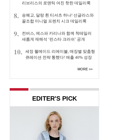
리브리스의 로맨틱 여친 핫한 데일리룩
8.
송혜교, 달랑 흰 티셔츠 하나! 선글라스와
꿀조합 미니멀 프렌치 시크 데일리룩
9.
컨버스, 에스파 카리나와 함께 척테일러
새롭게 재해석 ‘런스타 크러쉬’ 공개
10.
세정 웰메이드 리에이블, 매장별 맞춤형
큐레이션 전략 통했다! 매출 40% 성장
MORE
EDITER'S PICK