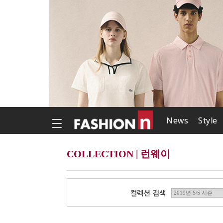
News
Style
COLLECTION | 런웨이