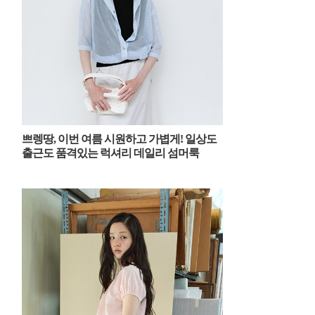
쁘렝땅, 이번 여름 시원하고 가볍게! 일상도
출근도 품격있는 럭셔리 데일리 섬머룩