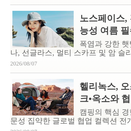
노스페이스, 
능성 여름 필수
폭염과 강한 햇
나, 선글라스, 멀티 스카프 및 암 슬리
2026/08/07
헬리녹스, 
크•옥소와 협업
캠핑의 핵심 경
문성 집약한 글로벌 협업 컬렉션 전