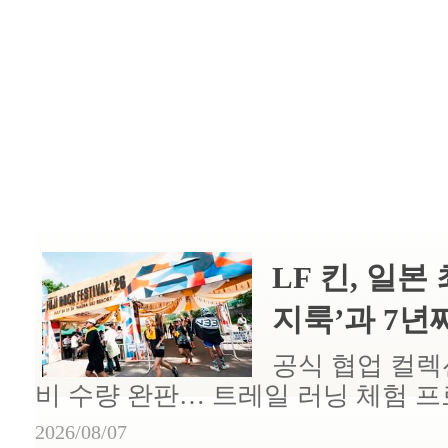
LF 킨, 일본
지룩’과 7년째 
공식 협업 컬렉션
비 수량 완판… 트레일 러닝 체험 
2026/08/07