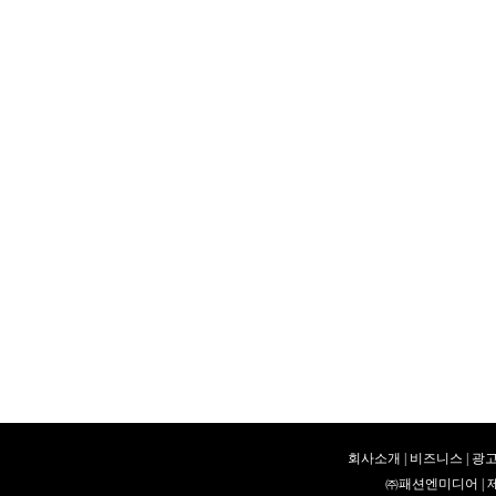
회사소개
|
비즈니스
|
광고
㈜패션엔미디어 | 제호 