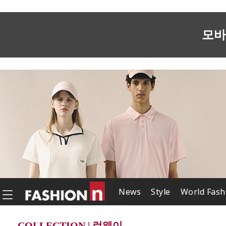
모바
News
Style
World Fash
COLLECTION | 런웨이