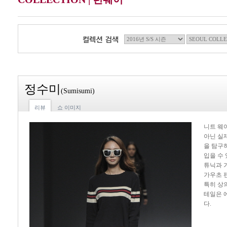
정수미
(Sumisumi)
리뷰
쇼 이미지
니트 웨
아닌 실
을 탐구하
입을 수
튜닉과 
가우초 
특히 상
테일은 
다.