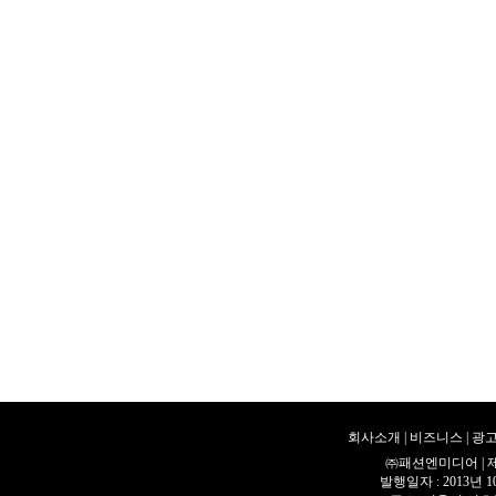
회사소개
|
비즈니스
|
광고
㈜패션엔미디어 | 제호 
발행일자 : 2013년 