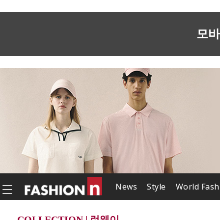
모바
News
Style
World Fash
COLLECTION | 런웨이