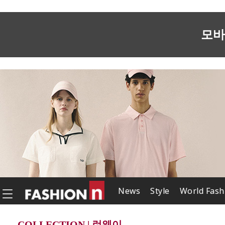
모바
News
Style
World Fash
COLLECTION | 런웨이