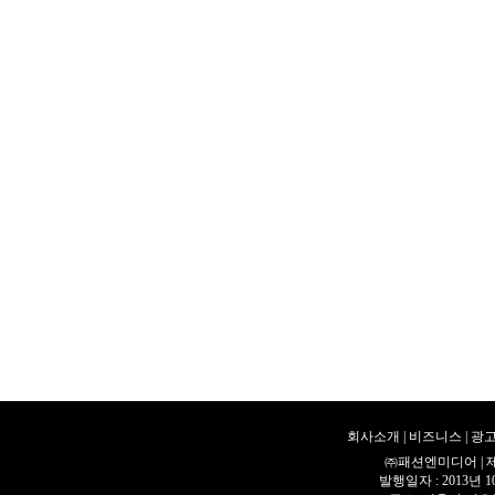
회사소개
|
비즈니스
|
광고
㈜패션엔미디어 | 제호 
발행일자 : 2013년 