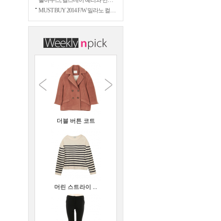
홀하우스, 걸스데이 혜리와 만났다
MUST BUY 2014 F/W 밀라노 컬렉션
더블 버튼 코트
머린 스트라이 ...