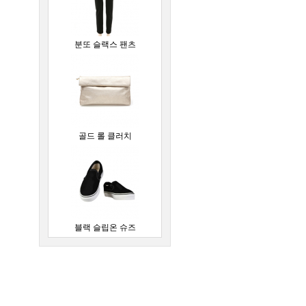
분또 슬랙스 팬츠
골드 롤 클러치
블랙 슬립온 슈즈