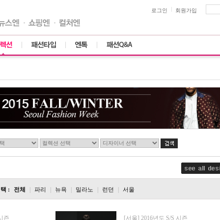
로그인
회원가입
택 :
전체
|
파리
|
뉴욕
|
밀라노
|
런던
|
서울
 시즌
[서울] 2016년도 S/S 시즌