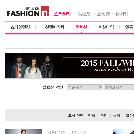
도시 선택 :
전체
|
파리
|
뉴욕
|
밀라
[서울] 2017년도 F/W 시즌