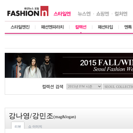
강나영/강민조
(mag&logan)
리뷰
쇼 이미지