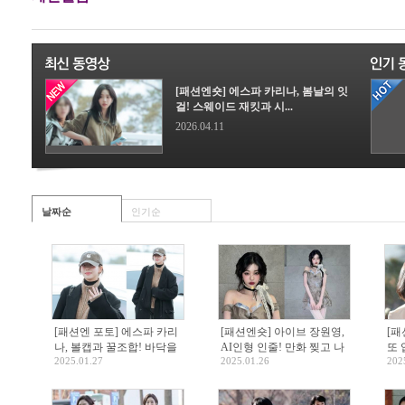
[패션엔숏] 에스파 카리나, 봄날의 잇
걸! 스웨이드 재킷과 시...
2026.04.11
날짜순
인기순
[패션엔 포토] 에스파 카리
[패션엔숏] 아이브 장원영,
[패
나, 볼캡과 꿀조합! 바닥을
AI인형 인줄! 만화 찢고 나
또 
2025.01.27
2025.01.26
202
휩쓴 그런지 맥시 코트룩 미
온 K팝 요정 오프숄더 드레
래식
국 출국길
스룩