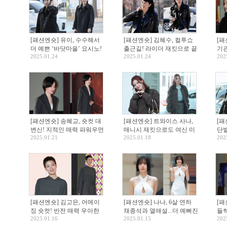
[패션엔숏] 유이, 수수해서
[패션엔숏] 김혜수, 컬투쇼
[패
더 예쁜 ‘바닷마을’ 요시노!
출근길! 라이더 재킷으로 끝
기관
2025.01.24
2025.01.24
202
하프 코트 숏컷 출근룩
낸 자유분방 보헤미안룩
트
[패션엔숏] 송혜교, 숏컷 대
[패션엔숏] 트와이스 사나,
[패
변신! 지적인 매력 파워우먼
매니시 재킷으로도 여신 미
단발
2025.01.21
2025.01.18
202
스트라이프 슈트룩
모! 오버핏 바버 재킷으로
꾸 
감싼 하의실종룩
[패션엔숏] 김고은, 어메이
[패션엔숏] 나나, 6살 연하
[패
징 숏컷! 반전 매력 우아한
채종석과 열애설...더 예뻐진
들썩
2025.01.16
2025.01.15
202
드레이핑 윈피스룩
홀터넥 백리스 드레스룩
원