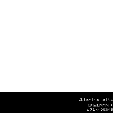
회사소개
|
비즈니스
|
광고
㈜패션엔미디어 | 제호 
발행일자 : 2013년 