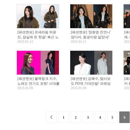
[패션엔숏] 르세라핌 허윤
[패션엔숏] '장원영 친언니'
[패
진, 잠실에 뜬 핫걸! 복근 노
장다아, 동생이랑 닮았네!
채,
2025.01.12
2025.01.11
202
출한 봄버 재킷 간절기룩
잠실 밝힌 미모의 레더 프레
예
피룩
룩
[패션엔숏] 블랙핑크 지수,
[패션엔숏] 김혜수, 탐사보
[패
노래도 연기도 포텐! 시대를
도 PD역 기대만발! 파워당
카 
2025.01.09
2025.01.09
202
초월한 미니 원피스룩
당 화이트 쓰리피스 슈트룩
인5
1
2
3
4
5
6