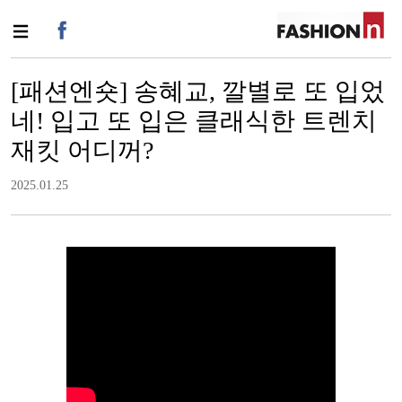
[패션엔숏] 송혜교, 깔별로 또 입었
네! 입고 또 입은 클래식한 트렌치
재킷 어디꺼?
2025.01.25