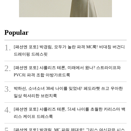
Popular
1.
[패션엔 포토] 박경림, 모두가 놀란 파격 MC룩! 비대칭 버건디
드레이핑 드레스핏
2.
[패션엔 포토] 샤를리즈 테론, 미래에서 왔나? 스트라이프와
PVC의 파격 조합 아방가르드룩
3.
박하선, 소녀소녀 38세 나이를 잊었네! 페도라햇 쓰고 우아한
일상 럭셔리한 브런치룩
4.
[패션엔 포토] 샤를리즈 테론, 51세 나이를 초월한 카리스마 백
리스 케이프 드레스룩
5.
[패션엔 포토] 박경림, MC 파워 제대로! 그리스 여신같은 시스