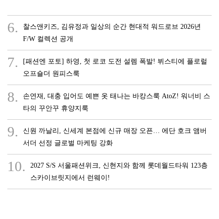
6.
찰스앤키즈, 김유정과 일상의 순간 현대적 워드로브 2026년
F/W 컬렉션 공개
7.
[패션엔 포토] 하영, 첫 로코 도전 설렘 폭발! 뷔스티에 플로럴
오프숄더 원피스룩
8.
손연재, 대충 입어도 예쁜 옷 태나는 바캉스룩 AtoZ! 워너비 스
타의 꾸안꾸 휴양지룩
9.
신원 까날리, 신세계 본점에 신규 매장 오픈… 에단 호크 앰버
서더 선정 글로벌 마케팅 강화
10.
2027 S/S 서울패션위크, 신현지와 함께 롯데월드타워 123층
스카이브릿지에서 런웨이!