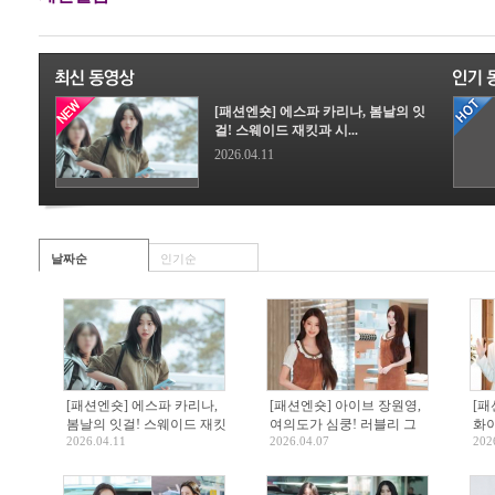
[패션엔숏] 에스파 카리나, 봄날의 잇
걸! 스웨이드 재킷과 시...
2026.04.11
날짜순
인기순
[패션엔숏] 에스파 카리나,
[패션엔숏] 아이브 장원영,
[패
봄날의 잇걸! 스웨이드 재킷
여의도가 심쿵! 러블리 그
화이
2026.04.11
2026.04.07
202
과 시스루가 만난 섹시한 아
자체 걸리시 프릴 러플 원피
다 
웃핏
스룩
룩