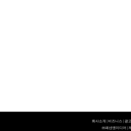
회사소개
|
비즈니스
|
광고
㈜패션엔미디어 | 제호 