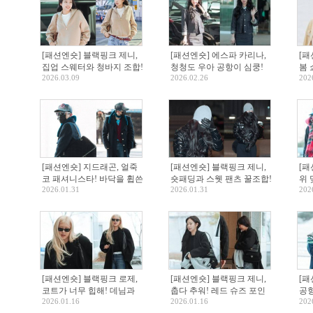
[패션엔숏] 블랙핑크 제니,
[패션엔숏] 에스파 카리나,
[패
집업 스웨터와 청바지 조합!
청청도 우아 공항이 심쿵!
봄 
2026.03.09
2026.02.26
202
무심한 듯 시크한 일상룩 파
‘데님 온 데님’ 밀라노 출국
화사
리 출국
룩
트
[패션엔숏] 지드래곤, 얼죽
[패션엔숏] 블랙핑크 제니,
[패
코 패셔니스타! 바닥을 휩쓴
숏패딩과 스웻 팬츠 꿀조합!
위 
2026.01.31
2026.01.31
202
꽁꽁 감싼 맥시 코트룩
한파에 맞선 힙한 패딩룩
크 
트
[패션엔숏] 블랙핑크 로제,
[패션엔숏] 블랙핑크 제니,
[패
코트가 너무 힙해! 데님과
춥다 추워! 레드 슈즈 포인
공항
2026.01.16
2026.01.16
202
만난 얼죽코 멋쟁이 일본 출
트 꾸안꾸 블랙 코트 출국
는 