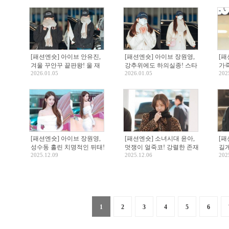
국
드
[패션엔숏] 아이브 안유진,
[패션엔숏] 아이브 장원영,
[패
겨울 꾸안꾸 끝판왕! 울 재
강추위에도 하의실종! 스타
가죽
2026.01.05
2026.01.05
202
킷에 무심하게 툭 머플러 꾸
킹 레깅스에 오버핏 코트 큐
트 
안꾸 출국룩
티한 출국
프
[패션엔숏] 아이브 장원영,
[패션엔숏] 소녀시대 윤아,
[패
성수동 홀린 치명적인 뒤태!
멋쟁이 얼죽코! 강렬한 존재
길게
2025.12.09
2025.12.06
202
백리스 화이트 드레스룩
감 레오파드 코트룩 대만 가
블랙
오슝 출국
1
2
3
4
5
6