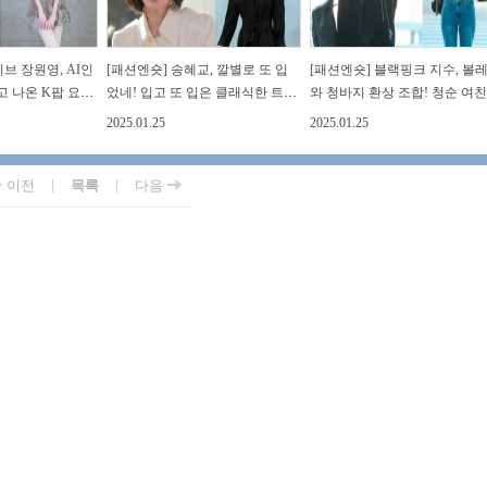
브 장원영, AI인
[패션엔숏] 송혜교, 깔별로 또 입
[패션엔숏] 블랙핑크 지수, 볼
고 나온 K팝 요정
었네! 입고 또 입은 클래식한 트렌
와 청바지 환상 조합! 청순 여
룩
치 재킷 어디꺼?
파리 출국
2025.01.25
2025.01.25
|
|
이전
목록
다음