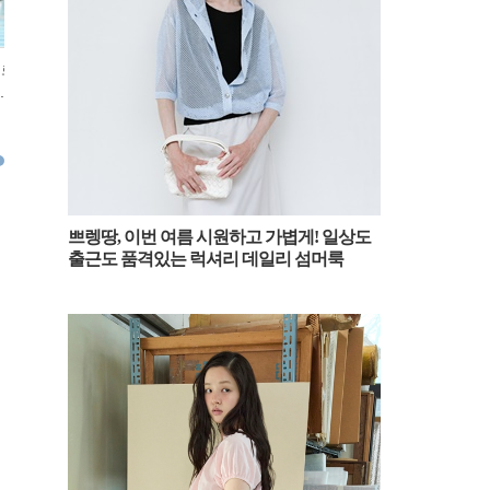
레로
[패션엔숏] 유이, 수수해서 더 예
[패션엔숏] 김혜수, 컬투쇼 출근
[패션엔숏
친룩
쁜 ‘바닷마을’ 요시노! 하프 코트
길! 라이더 재킷으로 끝낸 자유분
끝판왕! 
숏컷 출근룩
방 보헤미안룩
시사회룩
2025.01.24
2025.01.24
2025.01.2
쁘렝땅, 이번 여름 시원하고 가볍게! 일상도
출근도 품격있는 럭셔리 데일리 섬머룩