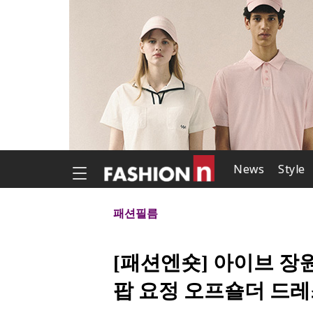
News
Style
패션필름
[패션엔숏] 아이브 장원
팝 요정 오프숄더 드