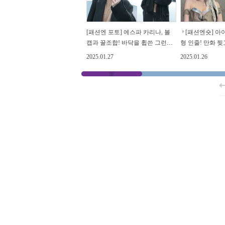
[패션엔 포토] 에스파 카리나, 볼
[패션엔숏] 아이
캡과 꿀조합! 바닥을 휩쓴 그런지
형 인줄! 만화 찢
맥시 코트룩 미국 출국길
오프숄더 드레스
2025.01.27
2025.01.26