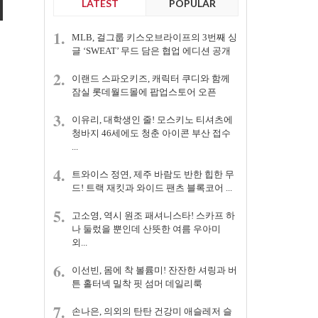
LATEST
POPULAR
1.
MLB, 걸그룹 키스오브라이프의 3번째 싱
글 ‘SWEAT’ 무드 담은 협업 에디션 공개
2.
이랜드 스파오키즈, 캐릭터 쿠디와 함께
잠실 롯데월드몰에 팝업스토어 오픈
3.
이유리, 대학생인 줄! 모스키노 티셔츠에
청바지 46세에도 청춘 아이콘 부산 접수
...
4.
트와이스 정연, 제주 바람도 반한 힙한 무
드! 트랙 재킷과 와이드 팬츠 블록코어 ...
5.
고소영, 역시 원조 패셔니스타! 스카프 하
나 둘렀을 뿐인데 산뜻한 여름 우아미
외...
6.
이선빈, 몸에 착 볼륨미! 잔잔한 셔링과 버
튼 홀터넥 밀착 핏 섬머 데일리룩
7.
손나은, 의외의 탄탄 건강미 애슬레저 슬