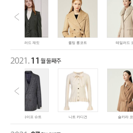
 재킷
퀼팅 롱코트
테일러드 코트
 슈트
니트 카디건
숄카라 코트