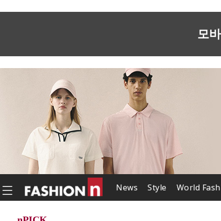
모바
News
Style
World Fash
nPICK