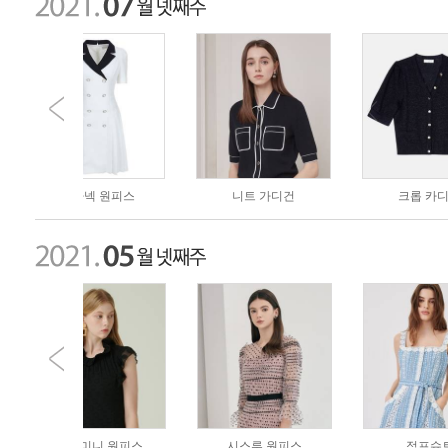
원피스
니트 가디건
크롭 카디건
원피스
시스루 원피스
점프슈트