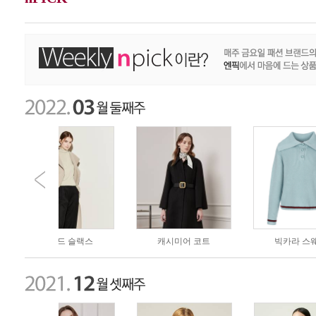
슬랙스
캐시미어 코트
빅카라 스웨터