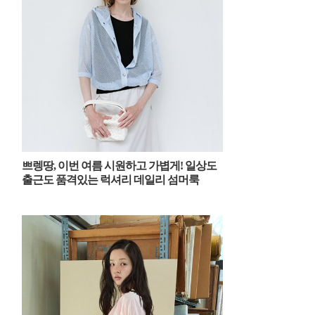
쁘렝땅, 이번 여름 시원하고 가볍게! 일상도
출근도 품격있는 럭셔리 데일리 섬머룩