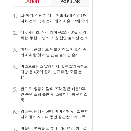
LATEST
POPULAR
1.
LF 아떼, 상반기 미국 매출 42배 성장! 현
지화 전략 속에 전체 해외 매출 2.3배 증가
2.
에잇세컨즈, 삼성 라이온즈와 ‘8’을 시각
화한 '무한의 승리' 기원 협업 컬렉션 전개
3.
마뗑킴, 콘크리트 위를 거침없이 도심 속
러너 위한 첫 러닝 캡슐 컬렉션 출시
4.
미스토홀딩스 말레이시아, 쿠알라룸푸르·
페낭 등 4곳에 휠라 신규 매장 오픈 총
14...
5.
한그루, 쌍둥이 맘의 조각 같은 비율! S라
인 뽐낸 슬림 볼륨 핏 스퀘어넥 롱 원피스
룩
6.
김혜수, 난리난 50대 바비인형 핏! 벌룬 미
니와 플리츠 미니 동안 끝판왕 프레피룩
7.
이솔이, 여름을 입었네! 여리여리 섬머걸