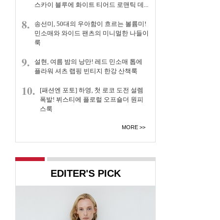
스카이 블루에 화이트 티어드 로맨틱 데...
8.
송선미, 50대의 우아함이 흐르는 볼륨미!
민소매와 와이드 팬츠의 미니멀한 나들이
룩
9.
설현, 여름 밤의 낭만! 레드 민소매 톱에
플라워 셔츠 랩핑 빈티지 한강 산책룩
10.
[패션엔 포토] 하영, 첫 로코 도전 설렘
폭발! 뷔스티에 플로럴 오프숄더 원피
스룩
MORE
EDITER'S PICK