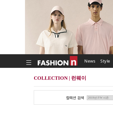
News
Style
COLLECTION | 런웨이