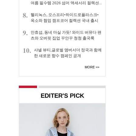
여름 필수템 2026 섬머 액세서리 컬렉션...
8.
헬리녹스, 오스프리•하이드로플라스크•
옥소와 협업 캠프코어 컬렉션 국내 출시
9.
안효섭, 동네 마실 가듯! 와이드 버뮤다 팬
츠와 오버핏 집업 꾸안꾸 청청 출국룩
10.
샤넬 뷰티,글로벌 앰버서더 정국과 함께
한 새로운 향수 캠페인 공개
MORE
EDITER'S PICK