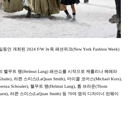
 개최된 2024 F/W 뉴욕 패션위크(New York Fashion Week)
)의 핼무트 랭(Helmut Lang) 패션쇼를 시작으로 캐롤리나 헤레라
트(Khaite), 라콴 스미스(LaQuan Smith), 마이클 코어스(Michael Kors),
za Schouler), 헬무트 랭(Helmut Lang), 톰 브라운(Thom
earst), 라콴 스미스(LaQuan Smith) 등 70여 명의 디자이너 런웨이