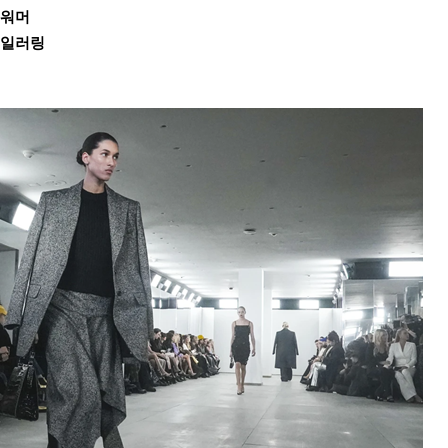
 워머
테일러링