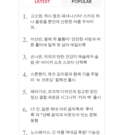
LATEST
POPULAR
1.
고소영, 역시 원조 패셔니스타! 스카프 하
나 둘렀을 뿐인데 산뜻한 여름 우아미
외...
2.
이선빈, 몸에 착 볼륨미! 잔잔한 셔링과 버
튼 홀터넥 밀착 핏 섬머 데일리룩
3.
손나은, 의외의 탄탄 건강미 애슬레저 슬
림 핏! 바이커 쇼츠 스포티 산책룩
4.
스톤헨지, 뮤즈 김지원과 함께 가을 주얼
리 ‘뉴 크로싱’ 컬렉션 출시
5.
페라가모, 조각적 디자인과 정교한 장인
정신 결합 새로운 시그니처 ‘카라 백’ 출시
6.
LF 킨, 일본 최대 야외 음악축제 ‘후지
룩’과 7년째 음악과 아웃도어 잇는 문화
동행
7.
노스페이스, 긴 여름 역대급 폭염! 기능성