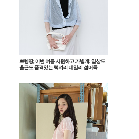
바쁜 아침 상하의 고민 끝! 출근부터 휴양지
까지 한벌로 끝낸 원피스 스타일 트렌드