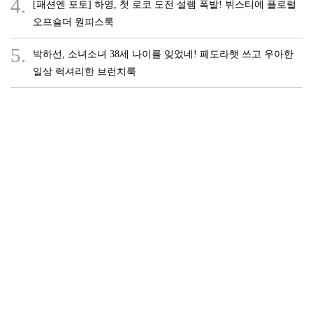
4.
[패션엔 포토] 하영, 첫 로코 도전 설렘 폭발! 뷔스티에 플로럴
오프숄더 원피스룩
5.
박하선, 소녀소녀 38세 나이를 잊었네! 페도라햇 쓰고 우아한
일상 럭셔리한 브런치룩