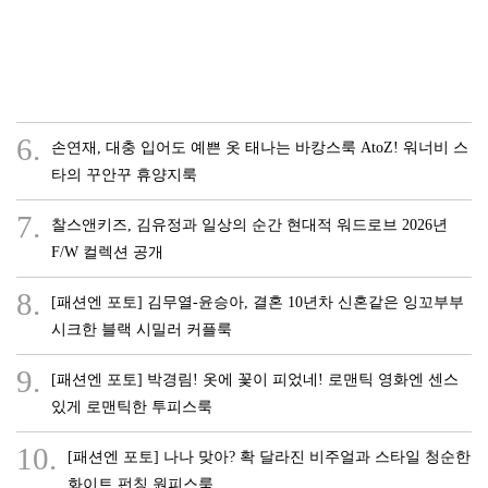
6.
손연재, 대충 입어도 예쁜 옷 태나는 바캉스룩 AtoZ! 워너비 스
타의 꾸안꾸 휴양지룩
7.
찰스앤키즈, 김유정과 일상의 순간 현대적 워드로브 2026년
F/W 컬렉션 공개
8.
[패션엔 포토] 김무열-윤승아, 결혼 10년차 신혼같은 잉꼬부부
시크한 블랙 시밀러 커플룩
9.
[패션엔 포토] 박경림! 옷에 꽃이 피었네! 로맨틱 영화엔 센스
있게 로맨틱한 투피스룩
10.
[패션엔 포토] 나나 맞아? 확 달라진 비주얼과 스타일 청순한
화이트 펀칭 원피스룩