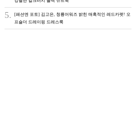
강렬한 걸크러시 블랙 슈트룩
5.
[패션엔 포토] 김고은, 청룡어워즈 밝힌 매혹적인 레드카펫! 오
프숄더 드레이핑 드레스룩