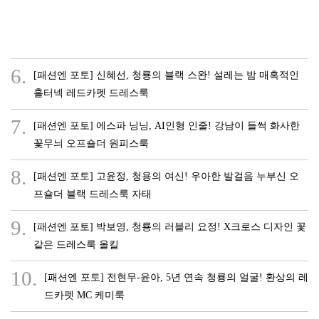
6.
[패션엔 포토] 신혜선, 청룡의 블랙 스완! 설레는 밤 매혹적인
홀터넥 레드카펫 드레스룩
7.
[패션엔 포토] 에스파 닝닝, AI인형 인줄! 강남이 들썩 화사한
꽃무늬 오프숄더 원피스룩
8.
[패션엔 포토] 고윤정, 청용의 여신! 우아한 발걸음 누부신 오
프숄더 블랙 드레스룩 자태
9.
[패션엔 포토] 박보영, 청룡의 러블리 요정! X크로스 디자인 꽃
같은 드레스룩 올킬
10.
[패션엔 포토] 전현무-윤아, 5년 연속 청룡의 얼굴! 환상의 레
드카펫 MC 케미룩