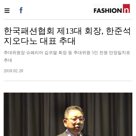
한국패션협회 제13대 회장, 한준석
지오다노 대표 추대
추대위원장 슈페리어 김귀열 회장 등 추대위원 5인 전원 만장일치로
추대
2018.02.20