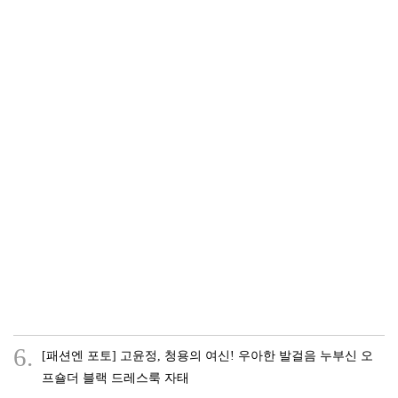
6.
[패션엔 포토] 고윤정, 청용의 여신! 우아한 발걸음 누부신 오
프숄더 블랙 드레스룩 자태