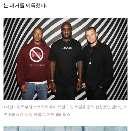
는 쾌거를 이룩했다.
↑사진 = 왼쪽부터
스트리트 웨어 브랜드 빈 트릴을 함께 런칭했던 멤버인
헤
론 프레스턴, 버질 아블로, 매튜 윌리암스