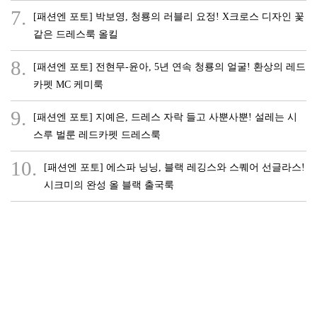
7.
[패션엔 포토] 박보영, 청룡의 러블리 요정! X크로스 디자인 꽃
같은 드레스룩 올킬
8.
[패션엔 포토] 전현무-윤아, 5년 연속 청룡의 얼굴! 환상의 레드
카펫 MC 케미룩
9.
[패션엔 포토] 지예은, 드레스 자락 들고 사뿐사뿐! 설레는 시
스루 벌룬 레드카펫 드레스룩
10.
[패션엔 포토] 에스파 닝닝, 블랙 레깅스와 스퀘어 선글라스!
시크미의 완성 올 블랙 출국룩