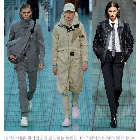
↑사진 = 매튜 윌리암스가 전개하는
브랜드
'1017 알릭스 9SM'의
2020 봄 여