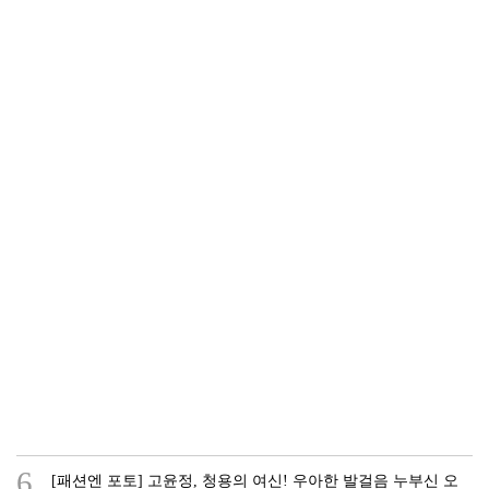
6.
[패션엔 포토] 고윤정, 청용의 여신! 우아한 발걸음 누부신 오