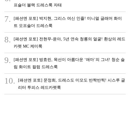
프숄더 블랙 드레스룩 자태
7.
[패션엔 포토] 박지현, 그리스 여신 인줄! 미니멀 글래머 화이
트 오프숄더 드레스룩
8.
[패션엔 포토] 전현무-윤아, 5년 연속 청룡의 얼굴! 환상의 레드
카펫 MC 케미룩
9.
[패션엔 포토] 방효린, 목선이 아름다운 ‘애마’의 그녀! 청순 슬
림 화이트 컬럼 드레스룩
10.
[패션엔 포토] 문정희, 드레스도 미모도 반짝반찍! 시스루 글
리터 투피스 레드카펫룩