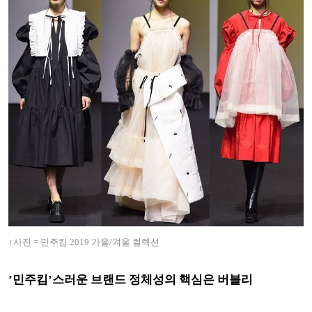
↑사진 = 민주킴 2019 가을/겨울 컬렉션
’민주킴’스러운 브랜드 정체성의 핵심은 버블리