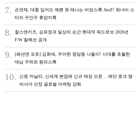
7.
손연재, 대충 입어도 예쁜 옷 태나는 바캉스룩 AtoZ! 워너비 스
타의 꾸안꾸 휴양지룩
8.
찰스앤키즈, 김유정과 일상의 순간 현대적 워드로브 2026년
F/W 컬렉션 공개
9.
[패션엔 포토] 김희애, 우아한 청담동 나들이! 시대를 초월한
데님 꾸띄르 원피스룩
10.
신원 까날리, 신세계 본점에 신규 매장 오픈… 에단 호크 앰
버서더 선정 글로벌 마케팅 강화