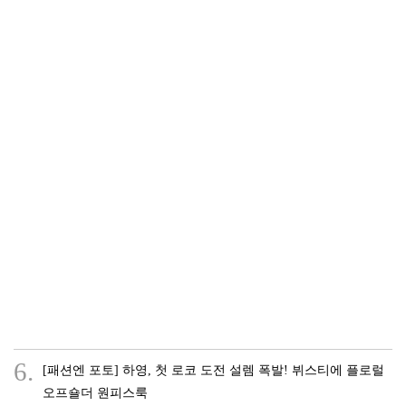
6.
[패션엔 포토] 하영, 첫 로코 도전 설렘 폭발! 뷔스티에 플로럴
오프숄더 원피스룩