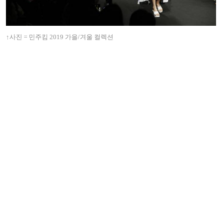
↑사진 = 민주킴 2019 가을/겨울 컬렉션