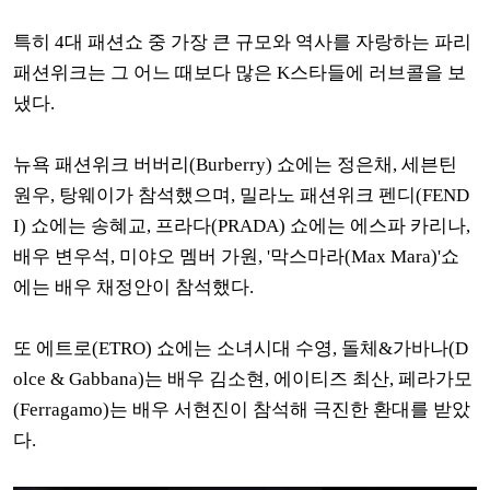
특히 4대 패션쇼 중 가장 큰 규모와 역사를 자랑하는 파리
패션위크는 그 어느 때보다 많은 K스타들에 러브콜을 보
냈다.
뉴욕 패션위크 버버리(Burberry) 쇼에는
정은채, 세븐틴
원우, 탕웨이가 참석했으며, 밀라노 패션위크 펜디(FEND
I) 쇼에는 송혜교, 프라다(PRADA) 쇼에는 에스파 카리나,
배우 변우석, 미야오 멤버 가원, '막스마라(Max Mara)'쇼
에는 배우 채정안이 참석했다.
또 에트로(ETRO) 쇼에는 소녀시대 수영, 돌체&가바나(D
olce & Gabbana)는 배우 김소현, 에이티즈 최산, 페라가모
(Ferragamo)는 배우 서현진이 참석해 극진한 환대를 받았
다.