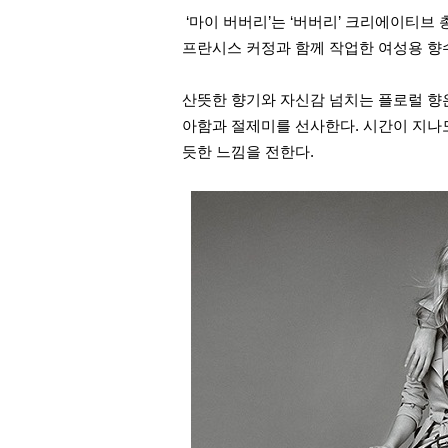
‘
마이 버버리
’
는
‘
버버리
’
크리에이티브 총
프란시스 커정과 함께 작업한 여성용 향
산뜻한 향기와 자신감 넘치는 플로럴 향은
아함과 절제미를 선사한다
.
시간이 지나
듯한 느낌을 전한다
.