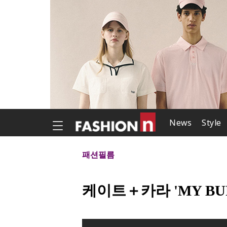
News
Style
패션필름
케이트＋카라 'MY BU