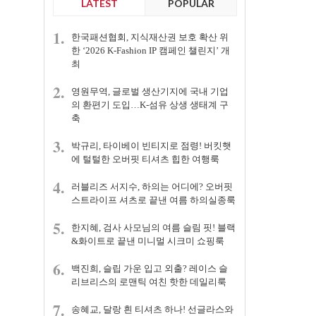
LATEST
POPULAR
1.
한국패션협회, 지식재산권 보호 확산 위
한 ‘2026 K-Fashion IP 캠페인 챌린지’ 개
최
2.
영원무역, 글로벌 생산기지에 국내 기업
의 환편기 도입…K-섬유 상생 생태계 구
축
3.
박규리, 타이베이 빈티지로 점령! 버킷햇
에 털털한 오버핏 티셔츠 힙한 여행룩
4.
러블리즈 서지수, 하의는 어디에? 오버핏
스트라이프 셔츠로 끝낸 여름 하의실종룩
5.
한지혜, 검사 사모님의 여름 슬림 핏! 블랙
&화이트로 끝낸 미니멀 시크미 쇼핑룩
6.
백진희, 슬립 가운 입고 외출? 레이스 슬
리브리스의 로맨틱 여친 핫한 데일리룩
7.
송혜교, 달랑 흰 티셔츠 하나! 선글라스와