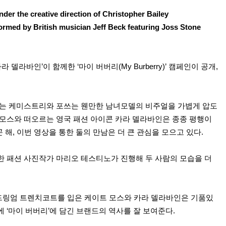
der the creative direction of Christopher Bailey
formed by British musician Jeff Beck featuring Joss Stone
카라 델라바인
’
이 함께한
‘
마이 버버리(My Burberry)
’
캠페인이 공개
,
기는 케미스트리와 포쓰는 웬만한 남녀모델의 비주얼을 가볍게 압도
모스와 떠오르는 영국 패션 아이콘 카라 델라바인은 종종 평행이
곤 해
,
이번 영상을 통한 둘의 만남은 더 큰 관심을 모으고 있다
.
한 패션 사진작가 마리오 테스티노가 진행해 두 사람의 모습을 더
드링엄 트렌치코트를 입은 케이트 모스와 카라 델라바인은 기품있
시에
‘
마이 버버리
’
에 담긴 브랜드의 역사를 잘 보여준다
.