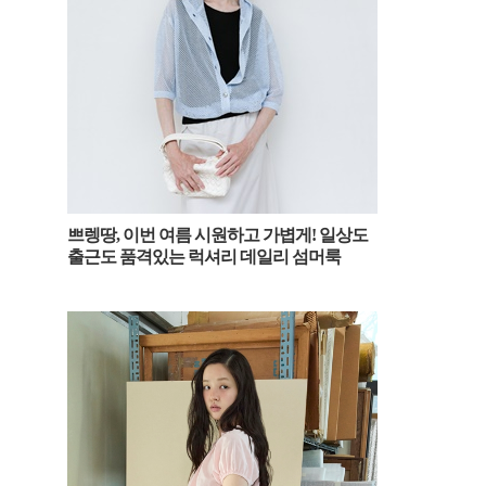
쁘렝땅, 이번 여름 시원하고 가볍게! 일상도
출근도 품격있는 럭셔리 데일리 섬머룩