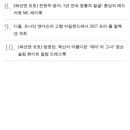
8.
[패션엔 포토] 전현무-윤아, 5년 연속 청룡의 얼굴! 환상의 레드
카펫 MC 케미룩
9.
디올, 조나단 앤더슨의 고향 아일랜드에서 2027 프리-폴 컬렉
션 개최
10.
[패션엔 포토] 방효린, 목선이 아름다운 ‘애마’의 그녀! 청순
슬림 화이트 컬럼 드레스룩