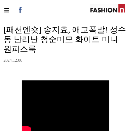
[패션엔숏] 송지효, 애교폭발! 성수
동 난리난 청순미모 화이트 미니
원피스룩
2024.12.06