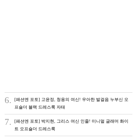
6.
[패션엔 포토] 고윤정, 청용의 여신! 우아한 발걸음 누부신 오
프숄더 블랙 드레스룩 자태
7.
[패션엔 포토] 박지현, 그리스 여신 인줄! 미니멀 글래머 화이
트 오프숄더 드레스룩