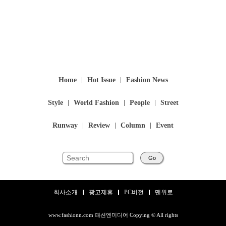
Home
Hot Issue
Fashion News
Style
World Fashion
People
Street
Runway
Review
Column
Event
Go
회사소개
광고제휴
PC버전
맨위로
www.fashionn.com 패션엔미디어 Copying © All rights