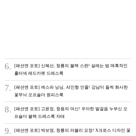
6.
[패션엔 포토] 신혜선, 청룡의 블랙 스완! 설레는 밤 매혹적인
홀터넥 레드카펫 드레스룩
7.
[패션엔 포토] 에스파 닝닝, AI인형 인줄! 강남이 들썩 화사한
꽃무늬 오프숄더 원피스룩
8.
[패션엔 포토] 고윤정, 청용의 여신! 우아한 발걸음 누부신 오
프숄더 블랙 드레스룩 자태
9.
[패션엔 포토] 박보영, 청룡의 러블리 요정! X크로스 디자인 꽃