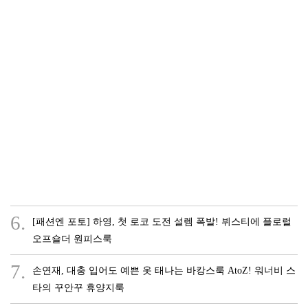
6.
[패션엔 포토] 하영, 첫 로코 도전 설렘 폭발! 뷔스티에 플로럴
오프숄더 원피스룩
7.
손연재, 대충 입어도 예쁜 옷 태나는 바캉스룩 AtoZ! 워너비 스
타의 꾸안꾸 휴양지룩