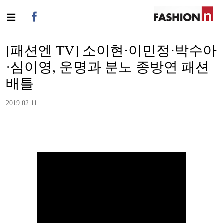
[패션엔 TV] 소이현·이민정·박수아
·심이영, 운명과 분노 종방연 패션
배틀
2019.02.11