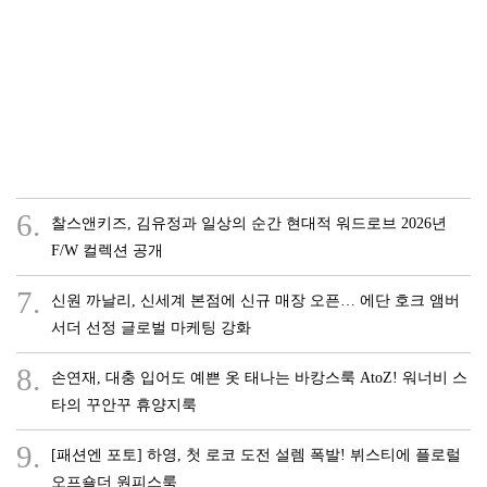
6.
찰스앤키즈, 김유정과 일상의 순간 현대적 워드로브 2026년
F/W 컬렉션 공개
7.
신원 까날리, 신세계 본점에 신규 매장 오픈… 에단 호크 앰버
서더 선정 글로벌 마케팅 강화
8.
손연재, 대충 입어도 예쁜 옷 태나는 바캉스룩 AtoZ! 워너비 스
타의 꾸안꾸 휴양지룩
9.
[패션엔 포토] 하영, 첫 로코 도전 설렘 폭발! 뷔스티에 플로럴
오프숄더 원피스룩