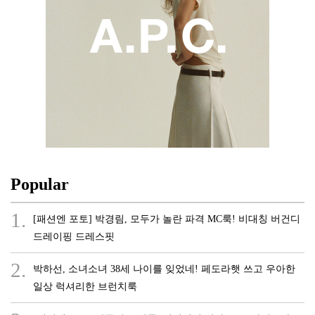
Popular
1.
[패션엔 포토] 박경림, 모두가 놀란 파격 MC룩! 비대칭 버건디
드레이핑 드레스핏
2.
박하선, 소녀소녀 38세 나이를 잊었네! 페도라햇 쓰고 우아한
일상 럭셔리한 브런치룩