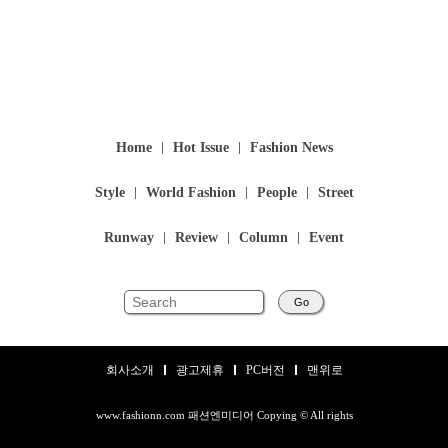
Home
Hot Issue
Fashion News
Style
World Fashion
People
Street
Runway
Review
Column
Event
Go
회사소개
광고제휴
PC버전
맨위로
www.fashionn.com 패션엔미디어 Copying © All rights