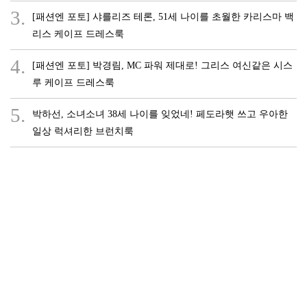
3.
[패션엔 포토] 샤를리즈 테론, 51세 나이를 초월한 카리스마 백
리스 케이프 드레스룩
4.
[패션엔 포토] 박경림, MC 파워 제대로! 그리스 여신같은 시스
루 케이프 드레스룩
5.
박하선, 소녀소녀 38세 나이를 잊었네! 페도라햇 쓰고 우아한
일상 럭셔리한 브런치룩