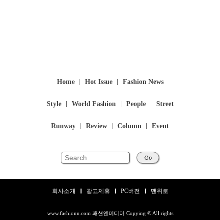
Home
Hot Issue
Fashion News
Style
World Fashion
People
Street
Runway
Review
Column
Event
Go
회사소개
광고제휴
PC버전
맨위로
www.fashionn.com 패션엔미디어 Copying © All rights