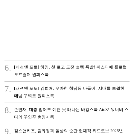
6.
[패션엔 포토] 하영, 첫 로코 도전 설렘 폭발! 뷔스티에 플로럴
오프숄더 원피스룩
7.
[패션엔 포토] 김희애, 우아한 청담동 나들이! 시대를 초월한
데님 꾸띄르 원피스룩
8.
손연재, 대충 입어도 예쁜 옷 태나는 바캉스룩 AtoZ! 워너비 스
타의 꾸안꾸 휴양지룩
9.
찰스앤키즈, 김유정과 일상의 순간 현대적 워드로브 2026년