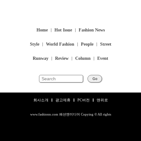
Home
Hot Issue
Fashion News
Style
World Fashion
People
Street
Runway
Review
Column
Event
Go
회사소개
광고제휴
PC버전
맨위로
www.fashionn.com 패션엔미디어 Copying © All rights