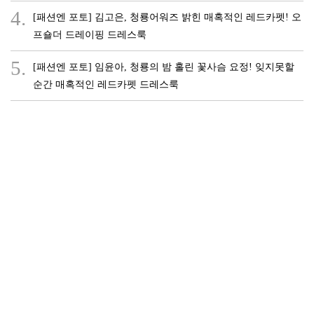
4.
[패션엔 포토] 김고은, 청룡어워즈 밝힌 매혹적인 레드카펫! 오
프숄더 드레이핑 드레스룩
5.
[패션엔 포토] 임윤아, 청룡의 밤 홀린 꽃사슴 요정! 잊지못할
순간 매혹적인 레드카펫 드레스룩