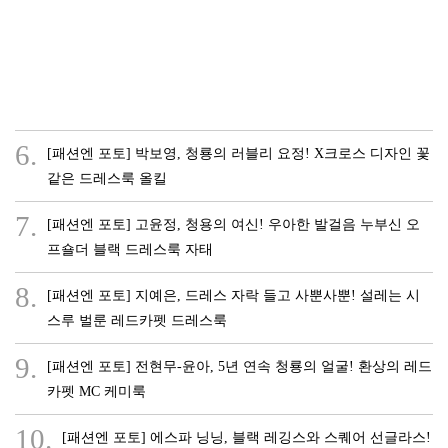
6.
[패션엔 포토] 박보영, 청룡의 러블리 요정! X크로스 디자인 꽃
같은 드레스룩 올킬
7.
[패션엔 포토] 고윤정, 청용의 여신! 우아한 발걸음 누부신 오
프숄더 블랙 드레스룩 자태
8.
[패션엔 포토] 지예은, 드레스 자락 들고 사뿐사뿐! 설레는 시
스루 벌룬 레드카펫 드레스룩
9.
[패션엔 포토] 전현무-윤아, 5년 연속 청룡의 얼굴! 환상의 레드
카펫 MC 케미룩
10.
[패션엔 포토] 에스파 닝닝, 블랙 레깅스와 스퀘어 선글라스!