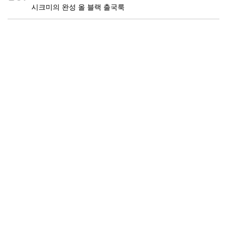
시크미의 완성 올 블랙 출국룩