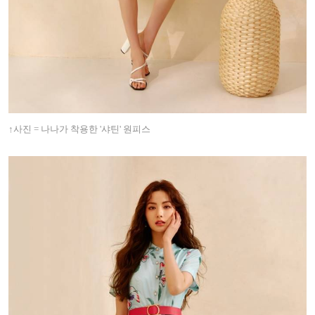
↑사진 = 나나가 착용한 '샤틴' 원피스