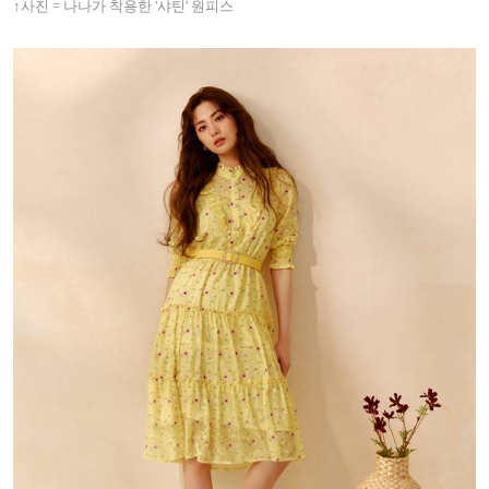
↑사진 = 나나가 착용한 '샤틴' 원피스