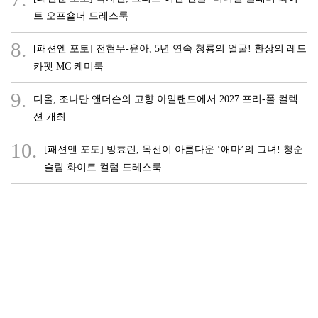
트 오프숄더 드레스룩
8.
[패션엔 포토] 전현무-윤아, 5년 연속 청룡의 얼굴! 환상의 레드
카펫 MC 케미룩
9.
디올, 조나단 앤더슨의 고향 아일랜드에서 2027 프리-폴 컬렉
션 개최
10.
[패션엔 포토] 방효린, 목선이 아름다운 ‘애마’의 그녀! 청순
슬림 화이트 컬럼 드레스룩