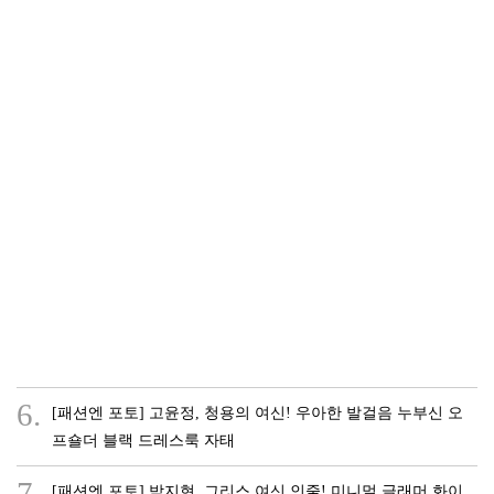
6.
[패션엔 포토] 고윤정, 청용의 여신! 우아한 발걸음 누부신 오
프숄더 블랙 드레스룩 자태
7.
[패션엔 포토] 박지현, 그리스 여신 인줄! 미니멀 글래머 화이