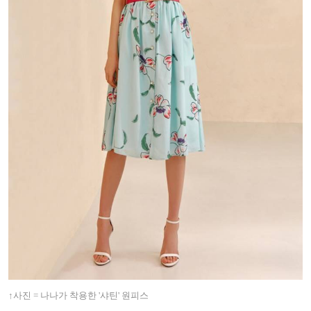
↑사진 = 나나가 착용한 '샤틴' 원피스