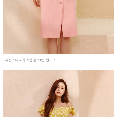
↑사진 = 나나가 착용한 '샤틴' 원피스