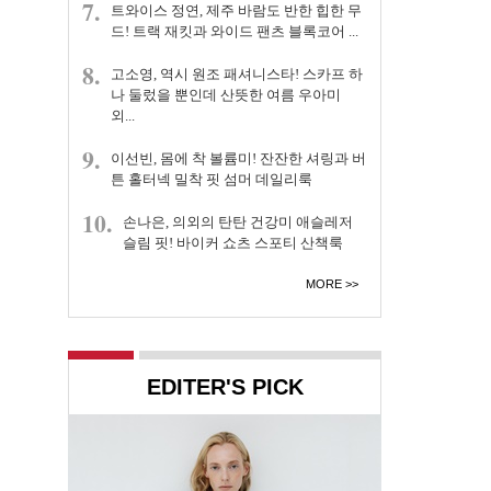
7.
트와이스 정연, 제주 바람도 반한 힙한 무
드! 트랙 재킷과 와이드 팬츠 블록코어 ...
8.
고소영, 역시 원조 패셔니스타! 스카프 하
나 둘렀을 뿐인데 산뜻한 여름 우아미
외...
9.
이선빈, 몸에 착 볼륨미! 잔잔한 셔링과 버
튼 홀터넥 밀착 핏 섬머 데일리룩
10.
손나은, 의외의 탄탄 건강미 애슬레저
슬림 핏! 바이커 쇼츠 스포티 산책룩
MORE
EDITER'S PICK