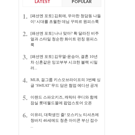
LATEST
POPULAR
1.
[패션엔 포토] 김희애, 우아한 청담동 나들
이! 시대를 초월한 데님 꾸띄르 원피스룩
2.
[패션엔 포토] 나나 맞아? 확 달라진 비주
얼과 스타일 청순한 화이트 펀칭 원피스
룩
3.
[패션엔 포토] 김무열-윤승아, 결혼 10년
차 신혼같은 잉꼬부부 시크한 블랙 시밀
러...
4.
MLB, 걸그룹 키스오브라이프의 3번째 싱
글 ‘SWEAT’ 무드 담은 협업 에디션 공개
5.
이랜드 스파오키즈, 캐릭터 쿠디와 함께
잠실 롯데월드몰에 팝업스토어 오픈
6.
이유리, 대학생인 줄! 모스키노 티셔츠에
청바지 46세에도 청춘 아이콘 부산 접수
...