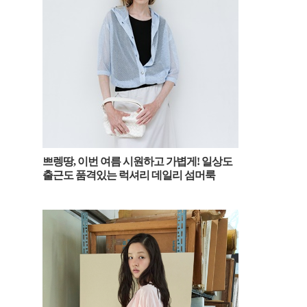
쁘렝땅, 이번 여름 시원하고 가볍게! 일상도
출근도 품격있는 럭셔리 데일리 섬머룩