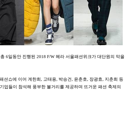
, 총 6일동안 진행된 2018 F/W 헤라 서울패션위크가 대단원의 막을
션쇼에 이어 계한희, 고태용, 박승건, 윤춘호, 장광효, 지춘희 등
및 기업들이 참석해 풍부한 볼거리를 제공하며 뜨거운 패션 축제의