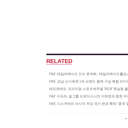
RELATED
F&F, 테일러메이드 인수 본격화...테일러메이드홀딩
F&F, 강남 신사옥에 5개 브랜드 함께 구성 복합 라
에프앤에프, 프리미엄 스포츠캐주얼 'MLB' 한남동 
F&F 수프라, 걸그룹 프로미스나인 이채영과 힙한 
F&F, 디스커버리 아시아 주요 국가 판권 획득! 중국