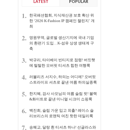
LATEST
POPULAR
1.
한국패션협회, 지식재산권 보호 확산 위
한 ‘2026 K-Fashion IP 캠페인 챌린지’ 개
최
2.
영원무역, 글로벌 생산기지에 국내 기업
의 환편기 도입…K-섬유 상생 생태계 구
축
3.
박규리, 타이베이 빈티지로 점령! 버킷햇
에 털털한 오버핏 티셔츠 힙한 여행룩
4.
러블리즈 서지수, 하의는 어디에? 오버핏
스트라이프 셔츠로 끝낸 여름 하의실종룩
5.
한지혜, 검사 사모님의 여름 슬림 핏! 블랙
&화이트로 끝낸 미니멀 시크미 쇼핑룩
6.
백진희, 슬립 가운 입고 외출? 레이스 슬
리브리스의 로맨틱 여친 핫한 데일리룩
7.
송혜교, 달랑 흰 티셔츠 하나! 선글라스와