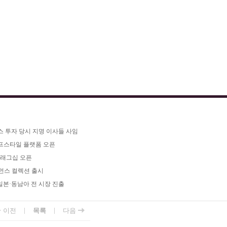
스 투자 당시 지명 이사들 사임
이프스타일 플랫폼 오픈
플래그십 오픈
우먼스 컬렉션 출시
·일본·동남아 전 시장 진출
|
|
이전
목록
다음