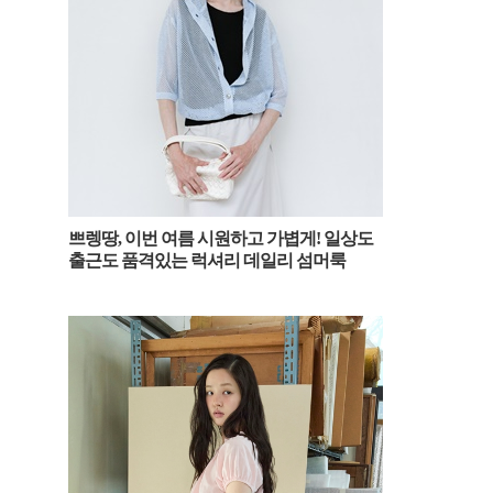
쁘렝땅, 이번 여름 시원하고 가볍게! 일상도
출근도 품격있는 럭셔리 데일리 섬머룩