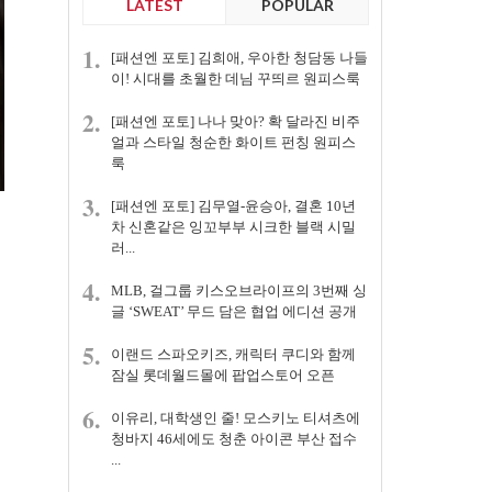
LATEST
POPULAR
1.
[패션엔 포토] 김희애, 우아한 청담동 나들
이! 시대를 초월한 데님 꾸띄르 원피스룩
2.
[패션엔 포토] 나나 맞아? 확 달라진 비주
얼과 스타일 청순한 화이트 펀칭 원피스
룩
3.
[패션엔 포토] 김무열-윤승아, 결혼 10년
차 신혼같은 잉꼬부부 시크한 블랙 시밀
러...
4.
MLB, 걸그룹 키스오브라이프의 3번째 싱
글 ‘SWEAT’ 무드 담은 협업 에디션 공개
5.
이랜드 스파오키즈, 캐릭터 쿠디와 함께
잠실 롯데월드몰에 팝업스토어 오픈
6.
이유리, 대학생인 줄! 모스키노 티셔츠에
청바지 46세에도 청춘 아이콘 부산 접수
...