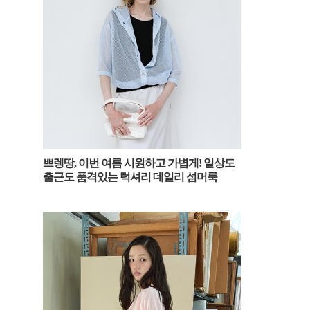
쁘렝땅, 이번 여름 시원하고 가볍게! 일상도
출근도 품격있는 럭셔리 데일리 섬머룩