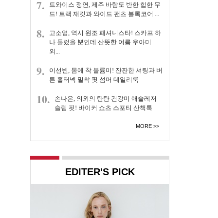
7.
트와이스 정연, 제주 바람도 반한 힙한 무
드! 트랙 재킷과 와이드 팬츠 블록코어 ...
8.
고소영, 역시 원조 패셔니스타! 스카프 하
나 둘렀을 뿐인데 산뜻한 여름 우아미
외...
9.
이선빈, 몸에 착 볼륨미! 잔잔한 셔링과 버
튼 홀터넥 밀착 핏 섬머 데일리룩
10.
손나은, 의외의 탄탄 건강미 애슬레저
슬림 핏! 바이커 쇼츠 스포티 산책룩
MORE
EDITER'S PICK