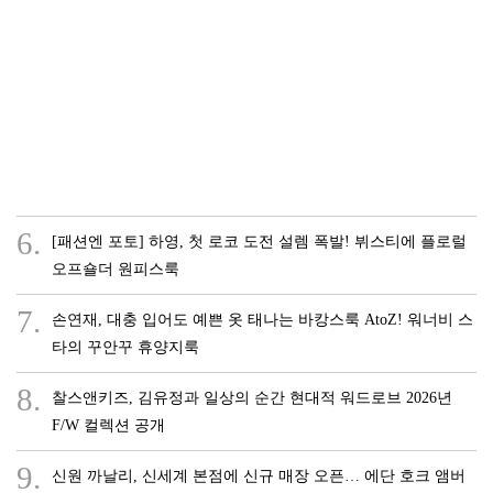
6.
[패션엔 포토] 하영, 첫 로코 도전 설렘 폭발! 뷔스티에 플로럴
오프숄더 원피스룩
7.
손연재, 대충 입어도 예쁜 옷 태나는 바캉스룩 AtoZ! 워너비 스
타의 꾸안꾸 휴양지룩
8.
찰스앤키즈, 김유정과 일상의 순간 현대적 워드로브 2026년
F/W 컬렉션 공개
9.
신원 까날리, 신세계 본점에 신규 매장 오픈… 에단 호크 앰버