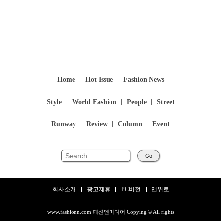
Home
Hot Issue
Fashion News
Style
World Fashion
People
Street
Runway
Review
Column
Event
Go
회사소개
광고제휴
PC버전
맨위로
www.fashionn.com 패션엔미디어 Copying © All rights