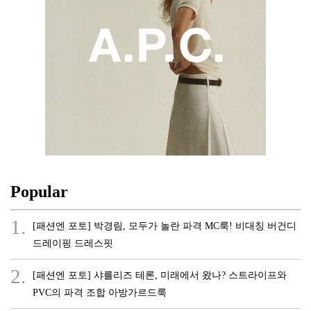
Popular
1.
[패션엔 포토] 박경림, 모두가 놀란 파격 MC룩! 비대칭 버건디
드레이핑 드레스핏
2.
[패션엔 포토] 샤를리즈 테론, 미래에서 왔나? 스트라이프와
PVC의 파격 조합 아방가르드룩