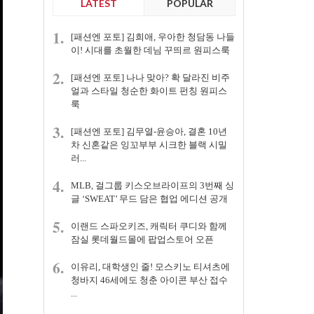
LATEST
POPULAR
1.
[패션엔 포토] 김희애, 우아한 청담동 나들
이! 시대를 초월한 데님 꾸띄르 원피스룩
2.
[패션엔 포토] 나나 맞아? 확 달라진 비주
얼과 스타일 청순한 화이트 펀칭 원피스
룩
3.
[패션엔 포토] 김무열-윤승아, 결혼 10년
차 신혼같은 잉꼬부부 시크한 블랙 시밀
러...
4.
MLB, 걸그룹 키스오브라이프의 3번째 싱
글 ‘SWEAT’ 무드 담은 협업 에디션 공개
5.
이랜드 스파오키즈, 캐릭터 쿠디와 함께
잠실 롯데월드몰에 팝업스토어 오픈
6.
이유리, 대학생인 줄! 모스키노 티셔츠에
청바지 46세에도 청춘 아이콘 부산 접수
...