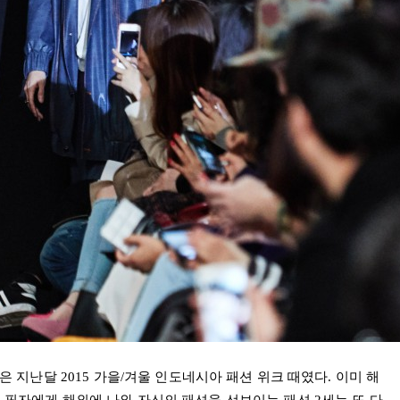
것은 지난달
2015
가을
/
겨울 인도네시아 패션 위크 때였다
.
이미 해