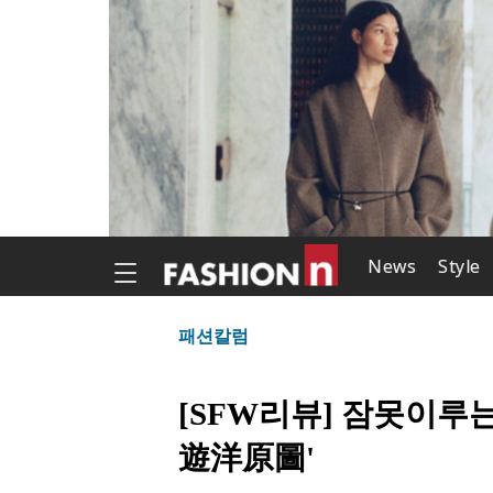
News
Style
패션칼럼
[SFW리뷰] 잠못이루
遊洋原圖'