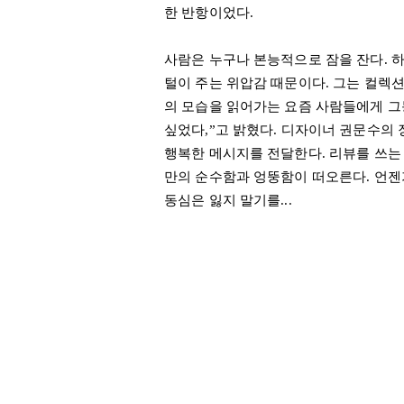
한 반항이었다
.
사람은 누구나 본능적으로 잠을 잔다
.
하
털이 주는 위압감 때문이다
.
그는 컬렉
의 모습을 읽어가는 요즘 사람들에게 그
싶었다
,”
고 밝혔다
.
디자이너 권문수의 
행복한 메시지를 전달한다
.
리뷰를 쓰는
만의 순수함과 엉뚱함이 떠오른다
. 언
동심은 잃지 말기를...