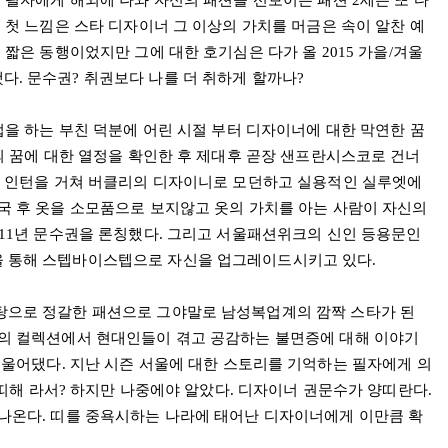
는 필자에게 해외에 나와 자신의 패션을 선보이는 패션
2
세는 또 다
 첫 느낌은 스타 디자이너 그 이상의 가치를 머금은 속이 알찬 예
 짧은 동행이었지만 그에 대한 호기심은 다가 올
2015
가을
/
겨울
했다
. 문수권? 취권보다 나를 더 취하게 할까나?
업을 하는 부친 덕분에 어린 시절 부터 디자이너에 대한 막연한 꿈
의 꿈에 대한 열정을 확인한 후 제대후 곧장 샌프란시스코로 건너
운 인턴을 거쳐 버클리의 디자이니로 모던하고 실용적인 실루엣에
국 후 옷을 소모품으로 보지않고 옷의 가치를 아는 사람이 자신의
011년 문수권을 론칭했다. 그리고 서울패션위크의 신인 등용문인
 통해 스텝바이스텝으로 자신을 업그레이드시키고 있다.
탕으로 정갈한 패션으로 그야말로 남성복업계의 깜짝 스타가 된
신의 컬렉션에서 현대인들이 겪고 공감하는 불면증에 대해 이야기
 울어댔다
.
지난 시즌 서울에 대한 스토리를 기억하는 필자에게 의
띠해 라서
?
하지만 나중에야 알았다
.
디자이너 권문수가 양띠란다
.
 나온다
.
띠를 중욕시하는 나라에 태어난 디자이너에게 이만큼 확