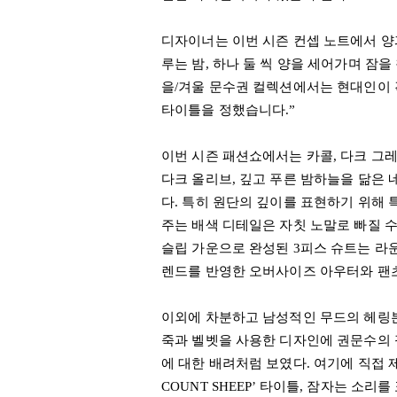
디자이너는 이번 시즌 컨셉 노트에서 양
루는 밤
,
하나 둘 씩 양을 세어가며 잠을
을
/
겨울 문수권 컬렉션에서는 현대인이
타이틀을 정했습니다
.”
이번 시즌 패션쇼에서는 카콜
,
다크 그
다크 올리브
,
깊고 푸른 밤하늘을 닮은 
다
.
특히 원단의 깊이를 표현하기 위해 
주는 배색 디테일은 자칫 노말로 빠질 
슬립 가운으로 완성된
3
피스 슈트는 라
렌드를 반영한 오버사이즈 아우터와 팬
이외에 차분하고 남성적인 무드의 헤링본
죽과 벨벳을 사용한 디자인에 권문수의 
에 대한 배려처럼 보였다
.
여기에 직접 
COUNT SHEEP’
타이틀
,
잠자는 소리를