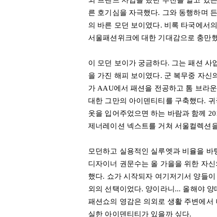
외 브랜드 사업을 했던 부친을 알고 있
른 호기심을 자극했다
.
그와 동행하며 든
의 바른 모던 보이였다
.
비록 타국에서의
서울패션위크에 대한 기대감으로 충만
이 모던 보이가 궁금하다. 그는 패션 사
을 가진 해피 보이였다. 군 복무중 자신
가 AAU에서 패션을 전공하고 톰 브라
대한 그만의 아이덴티티를 구축했다. 귀
옷을 입어주었으면 하는 바람과 함께 2
제너레이션 넥스트를 거쳐 서울컬렉션을
모던하고 실용적인 실루엣과 비율을 바
디자이너 권문수는 올 가을을 위한 자
했다
.
쇼가 시작되자 여기저기서 양들이
외의 선택이었다
.
양이라니
...
올해야 양
패션쇼의 영감은 의외로 생활 주변에서
실한 아이덴티티가 있을까 싶다
.