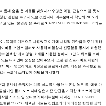
과 함께 춤을 춘 이유를 밝혔다
.: “
수많은 걱정
,
근심으로 잠 못 이
 청한 경험은 누구나 있을 것입니다
.
이부분에서 착안해
2015
가
 겪고 있는
‘
불면증
’
을 주제로
‘CAN’T SLEEP COUNT SHEEP’
라는
레이
,
블랙을 기본으로 사용했고 여기에 시각적 편안함을 주기 위해
네이비를 포인트 컬러로 사용해 쾌할함과 진중함을 동시에 표현했
특수 염색한 에코 양털 소재를 사용한 점이나 그만의 위트를 보여
수 있는 디자인에 중심을 잡아주었다
.
또한 핀 스트라이프 패턴의
운지 룩의 업그레이드 버전으로 프로패셔널한 기질을 과시했고 트
츠는 놈코어 스타일의 정답을 제시했다
.
과 유난히 추워지는 겨울 날씨를 반영한 보온성 높은 울
,
에코 가
필살기인 폴카 도트 디테일은 시즌 만찬을 개최한 호스트의 관객
제작한 자카드 양 모티브와 어깨부분에 새겨진
‘CAN’T SLEEP
 표현한
‘ZZZ’
가 새겨진 니트는 컨템포러리 커머셜을 반영한 깜찍