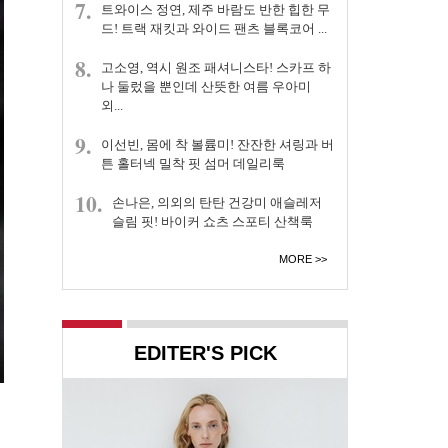
7.
트와이스 정연, 제주 바람도 반한 힙한 무
드! 트랙 재킷과 와이드 팬츠 블록코어 ...
8.
고소영, 역시 원조 패셔니스타! 스카프 하
나 둘렀을 뿐인데 산뜻한 여름 우아미
외...
9.
이선빈, 몸에 착 볼륨미! 잔잔한 셔링과 버
튼 홀터넥 밀착 핏 섬머 데일리룩
10.
손나은, 의외의 탄탄 건강미 애슬레저
슬림 핏! 바이커 쇼츠 스포티 산책룩
MORE
EDITER'S PICK