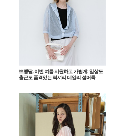
쁘렝땅, 이번 여름 시원하고 가볍게! 일상도
출근도 품격있는 럭셔리 데일리 섬머룩