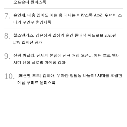
오프숄더 원피스룩
7.
손연재, 대충 입어도 예쁜 옷 태나는 바캉스룩 AtoZ! 워너비 스
타의 꾸안꾸 휴양지룩
8.
찰스앤키즈, 김유정과 일상의 순간 현대적 워드로브 2026년
F/W 컬렉션 공개
9.
신원 까날리, 신세계 본점에 신규 매장 오픈… 에단 호크 앰버
서더 선정 글로벌 마케팅 강화
10.
[패션엔 포토] 김희애, 우아한 청담동 나들이! 시대를 초월한
데님 꾸띄르 원피스룩