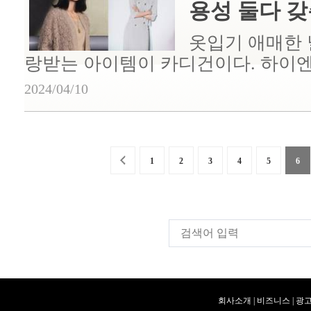
용성 둘다 갖춘 
옷입기 애매한 
랑받는 아이템이 카디건이다. 하이엔드
2024/04/10
1
2
3
4
5
6
회사소개
|
비즈니스
|
광고