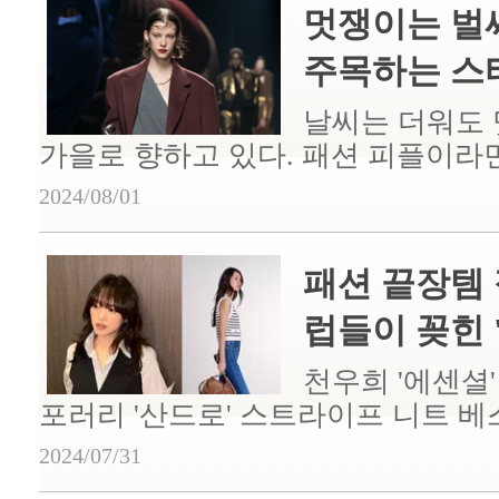
멋쟁이는 벌써
주목하는 스타
날씨는 더워도
가을로 향하고 있다. 패션 피플이라면 
2024/08/01
패션 끝장템 
럽들이 꽂힌 '.
천우희 '에센셜
포러리 '산드로' 스트라이프 니트 베
2024/07/31