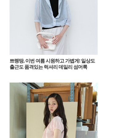
쁘렝땅, 이번 여름 시원하고 가볍게! 일상도
출근도 품격있는 럭셔리 데일리 섬머룩