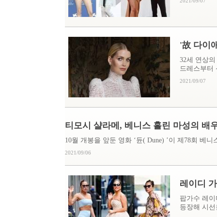
2021/09/07
'故 다이애
32세 연상
드레스부터 신
2021/09/07
티모시 샬라메, 베니스 홀린 마성의 배우...
10월 개봉을 앞둔 영화 ‘듄( Dune) ’이 제78회
2021/09/06
레이디 가가
팝가수 레이
등장해 시선