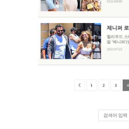
2021/08/09
제니퍼 로
헐리우드 스
절 '베니퍼'(
2021/07/22
1
2
3
4