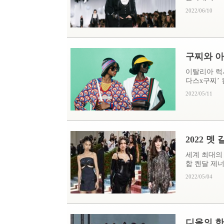
2022/06/10
구찌와 아
이탈리아 럭
다스x구찌’ 
2022/05/11
2022 멧
세계 최대의 패
함 켄달 제너,
2022/05/04
디올의 한국