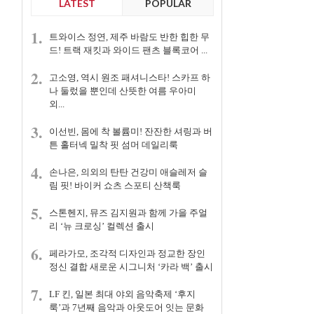
LATEST
POPULAR
1.
트와이스 정연, 제주 바람도 반한 힙한 무
드! 트랙 재킷과 와이드 팬츠 블록코어 ...
2.
고소영, 역시 원조 패셔니스타! 스카프 하
나 둘렀을 뿐인데 산뜻한 여름 우아미
외...
3.
이선빈, 몸에 착 볼륨미! 잔잔한 셔링과 버
튼 홀터넥 밀착 핏 섬머 데일리룩
4.
손나은, 의외의 탄탄 건강미 애슬레저 슬
림 핏! 바이커 쇼츠 스포티 산책룩
5.
스톤헨지, 뮤즈 김지원과 함께 가을 주얼
리 ‘뉴 크로싱’ 컬렉션 출시
6.
페라가모, 조각적 디자인과 정교한 장인
정신 결합 새로운 시그니처 ‘카라 백’ 출시
7.
LF 킨, 일본 최대 야외 음악축제 ‘후지
룩’과 7년째 음악과 아웃도어 잇는 문화