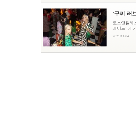
'구찌 러
로스앤젤레스 
레이드' 에 기
2021/11/04