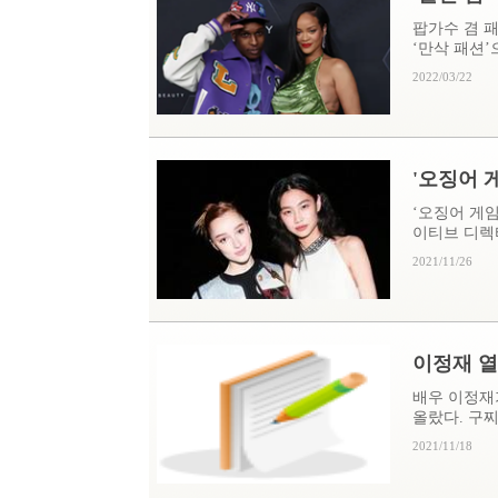
팝가수 겸 
‘만삭 패션’으
2022/03/22
'오징어 게
‘오징어 게
이티브 디렉터
2021/11/26
이정재 열
배우 이정재
올랐다. 구찌
2021/11/18