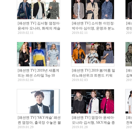
[패션엔 TV] 김서형·염정아·
[패션엔 TV] 소이현·이민정·
[패
윤세아·오나라, 화제의 캐슬
박수아·심이영, 운명과 분노
런
2019.02.11
2019.02.11
201
퀸 낭만 여행룩!
종방연 패션 배틀
드 
[패션엔 TV] 2019년 새롭게
[패션엔 TV] 2019 봄/여름 밀
[패
뜨는 패션 스타일 Top 10
라노패션위크 트렌드 키워
김혜
2019.02.04
2019.02.03
201
드 7
'잇
[패션엔 TV] 'SKY캐슬' 패션
[패션엔 TV] 염정아·윤세아·
[패
퀸 염정아, 출국장 수놓은 블
오나라·김서형, SKY캐슬 종
전혜
2019.01.29
2019.01.28
201
랙 롱 코트룩
방연 패션 배틀...패션퀸은?
아