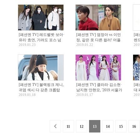
[패션엔 TV] 레드벨벳·보아·
[패션엔 TV] 염정아 vs 이민
[패
유리·효연, 가려도 포스 넘
정, 같은 옷 다른 컬러! 머플
렌드
2019.01.23
2019.01.22
201
치는 개성만점 캐주얼룩!
러 코트 어디꺼?
리룩
[패션엔 TV] 블랙핑크 제니,
[패션엔 TV] 클라라·김소현·
[패
귀염 섹시 다 갖춘 크롭탑
남지현·안현모, '2019 서울가
대
2019.01.18
2019.01.17
BES
201
+레깅스 패션!
요대상' 뜨겁게 달군 드레스
룩!
11
12
13
14
15
16