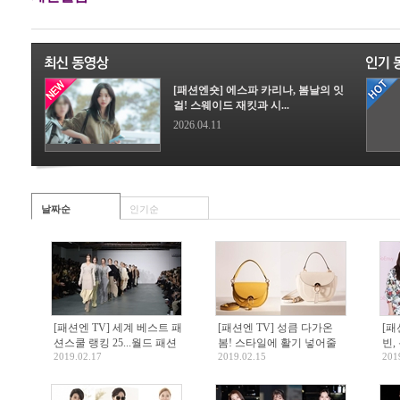
[패션엔숏] 에스파 카리나, 봄날의 잇
걸! 스웨이드 재킷과 시...
2026.04.11
날짜순
인기순
[패션엔 TV] 세계 베스트 패
[패션엔 TV] 성큼 다가온
[패
션스쿨 랭킹 25...월드 패션
봄! 스타일에 활기 넣어줄
빈,
2019.02.17
2019.02.15
201
스쿨 1위는?
'봄 액세서리' 스타일링 Tip
원피