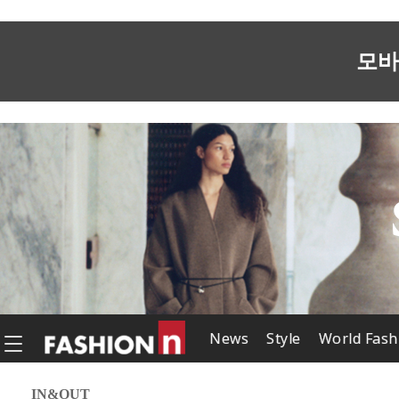
모바
News
Style
World Fash
IN&OUT