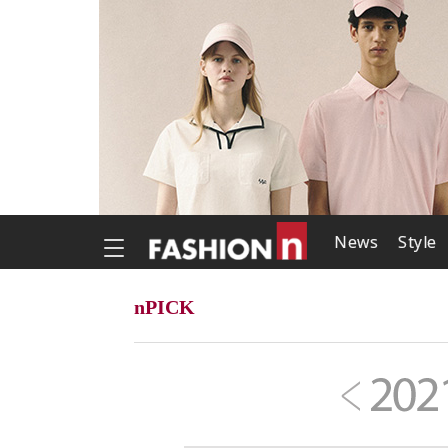
News
Style
nPICK