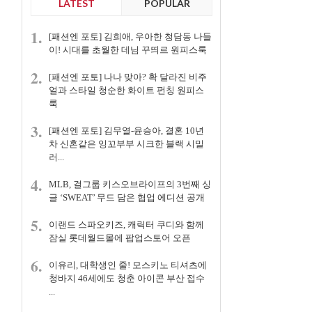
LATEST
POPULAR
1.
[패션엔 포토] 김희애, 우아한 청담동 나들
이! 시대를 초월한 데님 꾸띄르 원피스룩
2.
[패션엔 포토] 나나 맞아? 확 달라진 비주
얼과 스타일 청순한 화이트 펀칭 원피스
룩
3.
[패션엔 포토] 김무열-윤승아, 결혼 10년
차 신혼같은 잉꼬부부 시크한 블랙 시밀
러...
4.
MLB, 걸그룹 키스오브라이프의 3번째 싱
글 ‘SWEAT’ 무드 담은 협업 에디션 공개
5.
이랜드 스파오키즈, 캐릭터 쿠디와 함께
잠실 롯데월드몰에 팝업스토어 오픈
6.
이유리, 대학생인 줄! 모스키노 티셔츠에
청바지 46세에도 청춘 아이콘 부산 접수
...