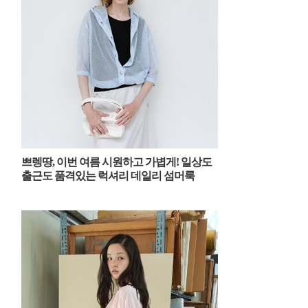
쁘렝땅, 이번 여름 시원하고 가볍게! 일상도
출근도 품격있는 럭셔리 데일리 섬머룩