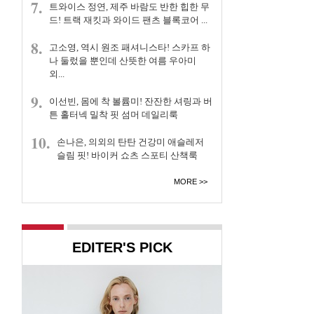
7.
트와이스 정연, 제주 바람도 반한 힙한 무
드! 트랙 재킷과 와이드 팬츠 블록코어 ...
8.
고소영, 역시 원조 패셔니스타! 스카프 하
나 둘렀을 뿐인데 산뜻한 여름 우아미
외...
9.
이선빈, 몸에 착 볼륨미! 잔잔한 셔링과 버
튼 홀터넥 밀착 핏 섬머 데일리룩
10.
손나은, 의외의 탄탄 건강미 애슬레저
슬림 핏! 바이커 쇼츠 스포티 산책룩
MORE
EDITER'S PICK