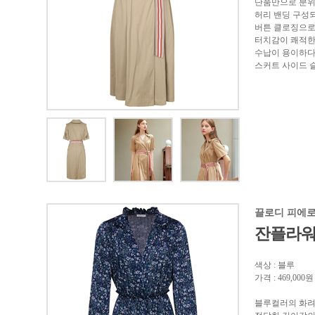
단품만으로 분위
허리 밴딩 구성
버튼 클로징으로
터치감이 쾌적한
수납이 용이하다
스커트 사이드 
끌로디 피에
잔플라워
색상 : 블루
가격 : 469,000원
블루컬러의 화려