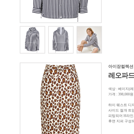
아이잗컬렉션
레오파드
색상 : 베이지(
가격 : 398,000원
하이 웨스트 디
사이드 절개 트
피팅되어 H라인
후면 지퍼 구성