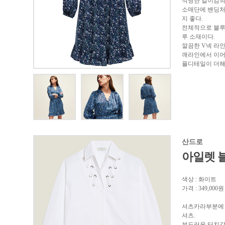
적당한 길이감의
소매단에 밴딩처
지 좋다.
전체적으로 블루
루 소재이다.
깔끔한 V넥 라
깨라인에서 이어
플디테일이 더해
산드로
아일렛 
색상 : 화이트
가격 : 349,000원
셔츠카라부분에 
셔츠.
부드러운 터치감