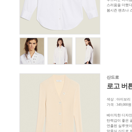
스러움을 더했다
봄시즌 팬츠나 
산드로
로고 버
색상 : 아이보리
가격 : 349,000원
베이직한 디자인
탄력감이 좋은 
연출된 실루엣이
앞중심 산드로 