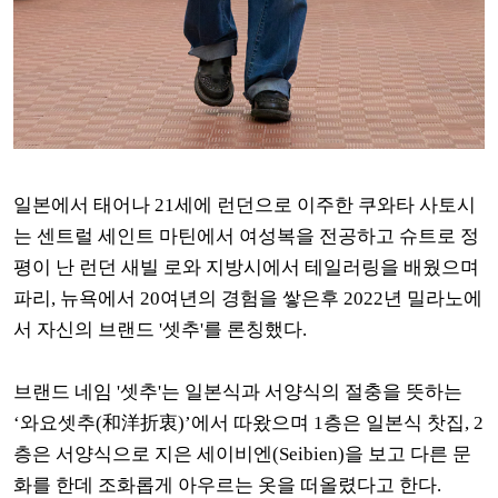
일본에서 태어나 21세에 런던으로 이주한 쿠와타 사토시
는 센트럴 세인트 마틴에서 여성복을 전공하고 슈트로 정
평이 난 런던 새빌 로와 지방시에서 테일러링을 배웠으며
파리, 뉴욕에서 20여년의 경험을 쌓은후 2022년 밀라노에
서 자신의 브랜드 '셋추'를 론칭했다.
브랜드 네임 '셋추'는 일본식과 서양식의 절충을 뜻하는
‘와요셋추(和洋折衷)’에서 따왔으며 1층은 일본식 찻집, 2
층은 서양식으로 지은 세이비엔(Seibien)을 보고 다른 문
화를 한데 조화롭게 아우르는 옷을 떠올렸다고 한다.