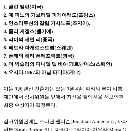
1. 콜린 앨런(미국)
2. 데 피노의 가브리엘 피게이레도(프랑스)
3. 인스티튜션의 갈립 가사노프(조지아),
4. 줄리 케겔스(벨기에)
5. 리이의 제인 리(중국)
6. 페트라 파게르스트룀(스웨덴)
7. 폰테의 해리 폰테프랙트(영국)
8. 더 빅슬리의 다니엘 델 바예 페르난데스(스페인)
9. 요시타 1967의 아닐 파디아(케냐)
이들 9명 결선 진출자는 오는 9월 4일, 파리의 루이 비통
재단에서 심사위원들 앞에서 자신을 컬렉션을 선보인후
최종 수상자가 결정된다.
심사위원단에는 조나단 앤더슨(Jonathan Anderson) , 사라
버튼(Sarah Burton. 51) , 마리아 그라치아 치우리(Maria G