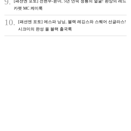
9.
[패션엔 포토] 전현무-윤아, 5년 연속 청룡의 얼굴! 환상의 레드
카펫 MC 케미룩
10.
[패션엔 포토] 에스파 닝닝, 블랙 레깅스와 스퀘어 선글라스!
시크미의 완성 올 블랙 출국룩