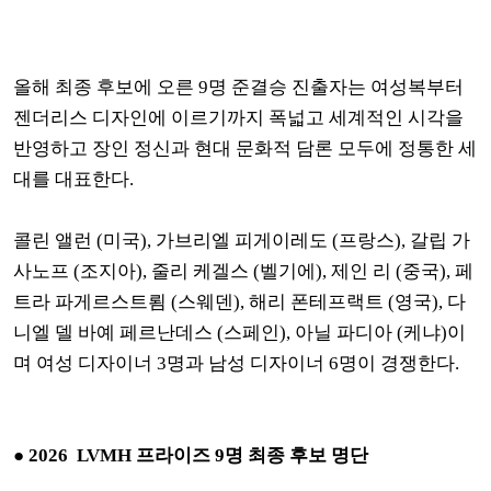
올해 최종 후보에 오른 9명 준결승 진출자는 여성복부터
젠더리스 디자인에 이르기까지 폭넓고 세계적인 시각을
반영하고 장인 정신과 현대 문화적 담론 모두에 정통한 세
대를 대표한다.
콜린 앨런 (미국), 가브리엘 피게이레도 (프랑스), 갈립 가
사노프 (조지아), 줄리 케겔스 (벨기에), 제인 리 (중국), 페
트라 파게르스트룀 (스웨덴), 해리 폰테프랙트 (영국), 다
니엘 델 바예 페르난데스 (스페인), 아닐 파디아 (케냐)이
며
여성 디자이너 3명과 남성 디자이너 6명이 경쟁한다.
●
2026 LVMH 프라이즈 9명 최종 후보 명단