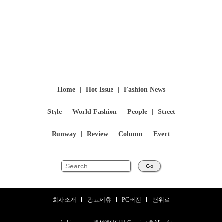
Home
Hot Issue
Fashion News
Style
World Fashion
People
Street
Runway
Review
Column
Event
Go
회사소개
광고제휴
PC버전
맨위로