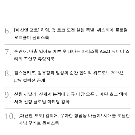
6.
[패션엔 포토] 하영, 첫 로코 도전 설렘 폭발! 뷔스티에 플로럴
오프숄더 원피스룩
7.
손연재, 대충 입어도 예쁜 옷 태나는 바캉스룩 AtoZ! 워너비 스
타의 꾸안꾸 휴양지룩
8.
찰스앤키즈, 김유정과 일상의 순간 현대적 워드로브 2026년
F/W 컬렉션 공개
9.
신원 까날리, 신세계 본점에 신규 매장 오픈… 에단 호크 앰버
서더 선정 글로벌 마케팅 강화
10.
[패션엔 포토] 김희애, 우아한 청담동 나들이! 시대를 초월한
데님 꾸띄르 원피스룩