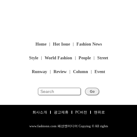
Home
Hot Issue
Fashion News
Style
World Fashion
People
Street
Runway
Review
Column
Event
Go
회사소개
광고제휴
PC버전
맨위로
www.fashionn.com 패션엔미디어 Copying © All rights