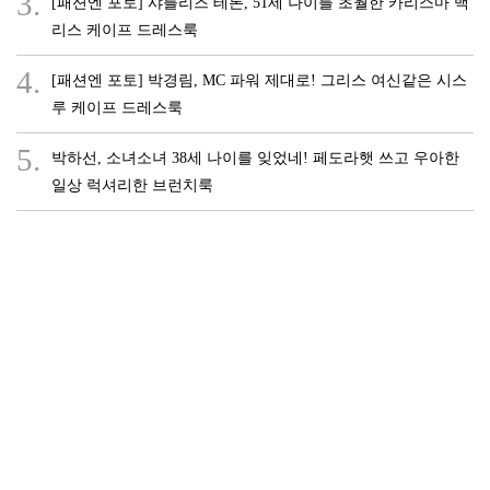
3.
[패션엔 포토] 샤를리즈 테론, 51세 나이를 초월한 카리스마 백
리스 케이프 드레스룩
4.
[패션엔 포토] 박경림, MC 파워 제대로! 그리스 여신같은 시스
루 케이프 드레스룩
5.
박하선, 소녀소녀 38세 나이를 잊었네! 페도라햇 쓰고 우아한
일상 럭셔리한 브런치룩