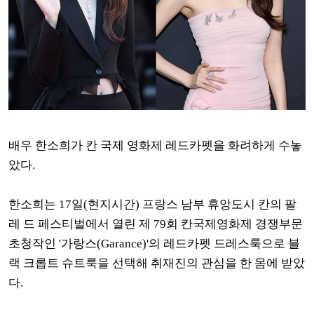
배우 한소희가 칸 국제 영화제 레드카펫을 화려하게 수놓
았다.
한소희는 17일(현지시간) 프랑스 남부 휴앙도시 칸의 팔
레 드 페스티벌에서 열린 제 79회 칸국제영화제 경쟁부문
초청작인 '가랑스(Garance)'의 레드카펫 드레스룩으로
블
랙 크롭트 슈트룩을 선택해 취재진의 관심을 한 몸에 받았
다.