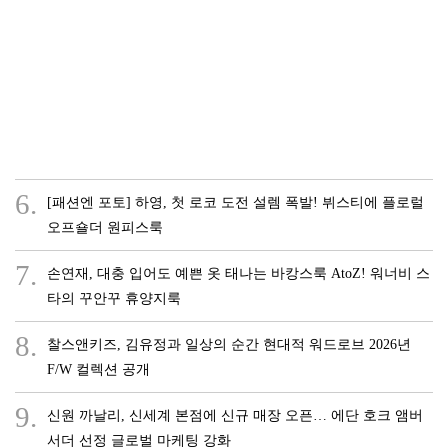
6.
[패션엔 포토] 하영, 첫 로코 도전 설렘 폭발! 뷔스티에 플로럴
오프숄더 원피스룩
7.
손연재, 대충 입어도 예쁜 옷 태나는 바캉스룩 AtoZ! 워너비 스
타의 꾸안꾸 휴양지룩
8.
찰스앤키즈, 김유정과 일상의 순간 현대적 워드로브 2026년
F/W 컬렉션 공개
9.
신원 까날리, 신세계 본점에 신규 매장 오픈… 에단 호크 앰버
서더 선정 글로벌 마케팅 강화