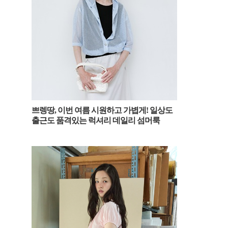
쁘렝땅, 이번 여름 시원하고 가볍게! 일상도
출근도 품격있는 럭셔리 데일리 섬머룩