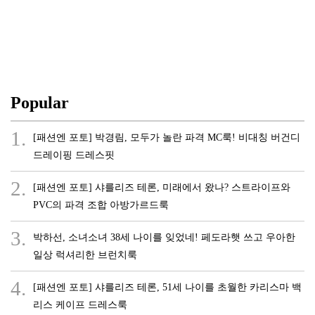
Popular
1.
[패션엔 포토] 박경림, 모두가 놀란 파격 MC룩! 비대칭 버건디
드레이핑 드레스핏
2.
[패션엔 포토] 샤를리즈 테론, 미래에서 왔나? 스트라이프와
PVC의 파격 조합 아방가르드룩
3.
박하선, 소녀소녀 38세 나이를 잊었네! 페도라햇 쓰고 우아한
일상 럭셔리한 브런치룩
4.
[패션엔 포토] 샤를리즈 테론, 51세 나이를 초월한 카리스마 백
리스 케이프 드레스룩