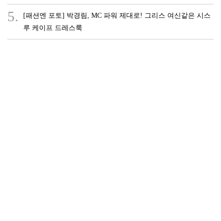
5.
[패션엔 포토] 박경림, MC 파워 제대로! 그리스 여신같은 시스
루 케이프 드레스룩