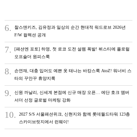
6.
찰스앤키즈, 김유정과 일상의 순간 현대적 워드로브 2026년
F/W 컬렉션 공개
7.
[패션엔 포토] 하영, 첫 로코 도전 설렘 폭발! 뷔스티에 플로럴
오프숄더 원피스룩
8.
손연재, 대충 입어도 예쁜 옷 태나는 바캉스룩 AtoZ! 워너비 스
타의 꾸안꾸 휴양지룩
9.
신원 까날리, 신세계 본점에 신규 매장 오픈… 에단 호크 앰버
서더 선정 글로벌 마케팅 강화
10.
2027 S/S 서울패션위크, 신현지와 함께 롯데월드타워 123층
스카이브릿지에서 런웨이!