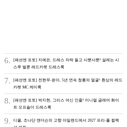
6.
[패션엔 포토] 지예은, 드레스 자락 들고 사뿐사뿐! 설레는 시
스루 벌룬 레드카펫 드레스룩
7.
[패션엔 포토] 전현무-윤아, 5년 연속 청룡의 얼굴! 환상의 레드
카펫 MC 케미룩
8.
[패션엔 포토] 박지현, 그리스 여신 인줄! 미니멀 글래머 화이
트 오프숄더 드레스룩
9.
디올, 조나단 앤더슨의 고향 아일랜드에서 2027 프리-폴 컬렉