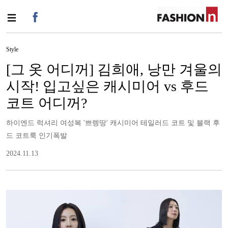
Style
[그 옷 어디꺼] 김희애, 낭만 겨울의
시작! 입고싶은 캐시미어 vs 후드
코트 어디꺼?
하이엔드 럭셔리 여성복 '쁘렝땅' 캐시미어 테일러드 코트 및 블랙 후
드 코트룩 인기폭발
2024.11.13