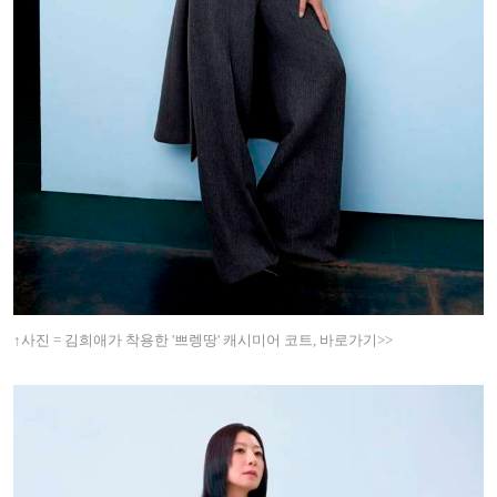
↑사진 = 김희애가 착용한 '쁘렝땅' 캐시미어 코트, 바로가기>>