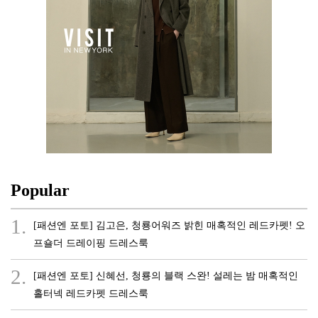
Popular
1.
[패션엔 포토] 김고은, 청룡어워즈 밝힌 매혹적인 레드카펫! 오
프숄더 드레이핑 드레스룩
2.
[패션엔 포토] 신혜선, 청룡의 블랙 스완! 설레는 밤 매혹적인
홀터넥 레드카펫 드레스룩