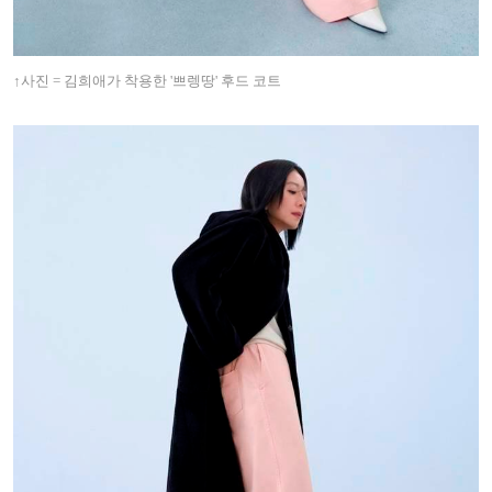
↑사진 = 김희애가 착용한 '쁘렝땅' 후드 코트