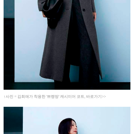
↑사진 = 김희애가 착용한 '쁘렝땅' 캐시미어 코트, 바로가기>>