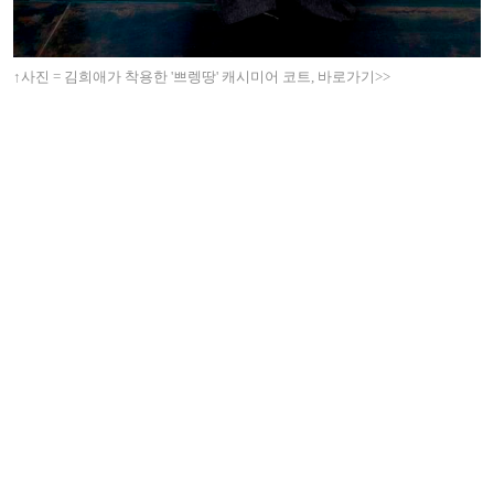
↑사진 = 김희애가 착용한 '쁘렝땅' 캐시미어 코트, 바로가기>>