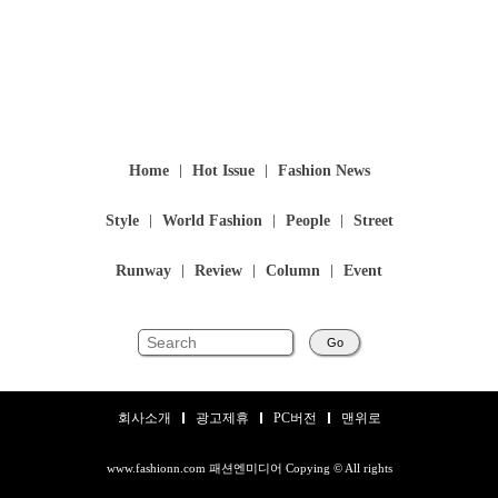
Home
Hot Issue
Fashion News
Style
World Fashion
People
Street
Runway
Review
Column
Event
Go
회사소개
광고제휴
PC버전
맨위로
www.fashionn.com 패션엔미디어 Copying © All rights