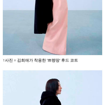
↑사진 = 김희애가 착용한 '쁘렝땅' 후드 코트