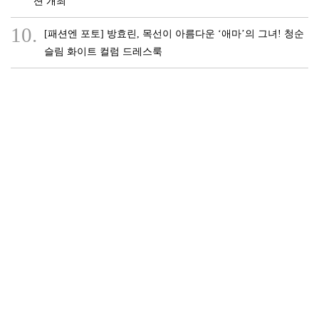
션 개최
10.
[패션엔 포토] 방효린, 목선이 아름다운 ‘애마’의 그녀! 청순
슬림 화이트 컬럼 드레스룩