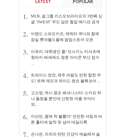
LATEST
POPULAR
1.
MLB, 걸그룹 키스오브라이프의 3번째 싱
글 ‘SWEAT’ 무드 담은 협업 에디션 공개
2.
이랜드 스파오키즈, 캐릭터 쿠디와 함께
잠실 롯데월드몰에 팝업스토어 오픈
3.
이유리, 대학생인 줄! 모스키노 티셔츠에
청바지 46세에도 청춘 아이콘 부산 접수
...
4.
트와이스 정연, 제주 바람도 반한 힙한 무
드! 트랙 재킷과 와이드 팬츠 블록코어 ...
5.
고소영, 역시 원조 패셔니스타! 스카프 하
나 둘렀을 뿐인데 산뜻한 여름 우아미
외...
6.
이선빈, 몸에 착 볼륨미! 잔잔한 셔링과 버
튼 홀터넥 밀착 핏 섬머 데일리룩
7.
손나은, 의외의 탄탄 건강미 애슬레저 슬