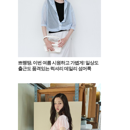
쁘렝땅, 이번 여름 시원하고 가볍게! 일상도
출근도 품격있는 럭셔리 데일리 섬머룩